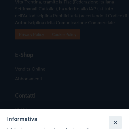
Vita Trentina, tramite la Fisc (Federazione Italiana
Settimanali Cattolici), ha aderito allo IAP (Istituto
dell'Autodisciplina Pubblicitaria) accettando il Codice di
Autodisciplina della Comunicazione Commerciale
Privacy Policy
Cookie Policy
E-Shop
Vendita Online
Abbonamenti
Contatti
Chi Siamo
Informativa
Redazione
Scrivici