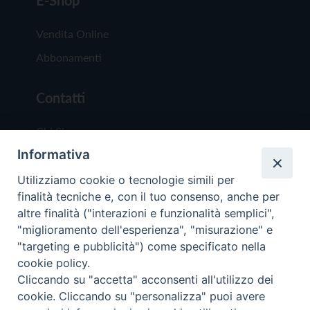
E-Shop
Vendita Online
Abbonamenti
Contatti
Chi Siamo
Informativa
Redazione
Scrivici
Utilizziamo cookie o tecnologie simili per
finalità tecniche e, con il tuo consenso, anche per
altre finalità ("interazioni e funzionalità semplici",
"miglioramento dell'esperienza", "misurazione" e
"targeting e pubblicità") come specificato nella
cookie policy.
Copyright © 2019 - Tutti i diritti riservati - Vit
Cliccando su "accetta" acconsenti all'utilizzo dei
Trentina Editrice
cookie. Cliccando su "personalizza" puoi avere