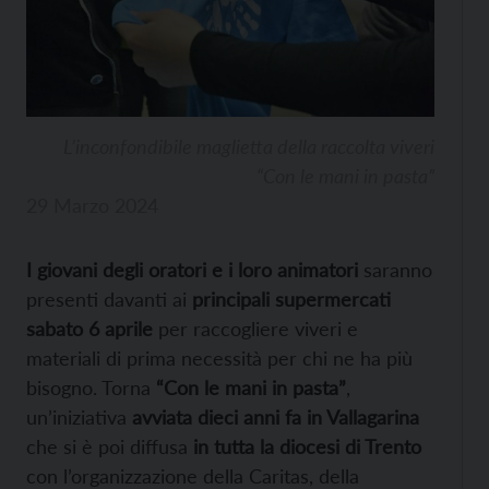
L’inconfondibile maglietta della raccolta viveri
“Con le mani in pasta”
29 Marzo 2024
I giovani degli oratori e i loro animatori
saranno
presenti davanti ai
principali supermercati
sabato 6 aprile
per raccogliere viveri e
materiali di prima necessità per chi ne ha più
bisogno. Torna
“Con le mani in pasta”
,
un’iniziativa
avviata dieci anni fa in Vallagarina
che si è poi diffusa
in tutta la diocesi di Trento
con l’organizzazione della Caritas, della