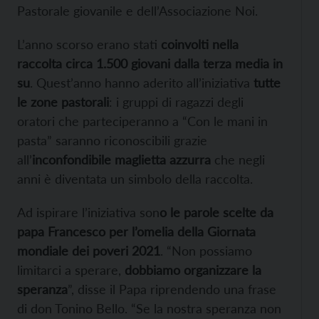
Pastorale giovanile e dell’Associazione Noi.
L’anno scorso erano stati
coinvolti nella
raccolta circa 1.500 giovani dalla terza media in
su
. Quest’anno hanno aderito all’iniziativa
tutte
le zone pastorali
: i gruppi di ragazzi degli
oratori che parteciperanno a “Con le mani in
pasta” saranno riconoscibili grazie
all’
inconfondibile maglietta azzurra
che negli
anni è diventata un simbolo della raccolta.
Ad ispirare l’iniziativa son
o le parole scelte da
papa Francesco per l’omelia della Giornata
mondiale dei poveri 2021
. “Non possiamo
limitarci a sperare,
dobbiamo organizzare la
speranza
”, disse il Papa riprendendo una frase
di don Tonino Bello. “Se la nostra speranza non