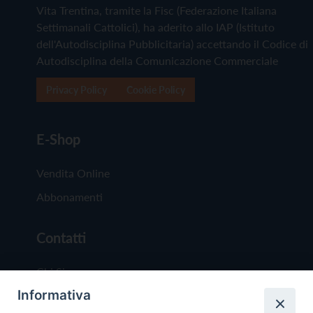
Vita Trentina, tramite la Fisc (Federazione Italiana
Settimanali Cattolici), ha aderito allo IAP (Istituto
dell'Autodisciplina Pubblicitaria) accettando il Codice di
Autodisciplina della Comunicazione Commerciale
Privacy Policy
Cookie Policy
E-Shop
Vendita Online
Abbonamenti
Contatti
Chi Siamo
Informativa
Redazione