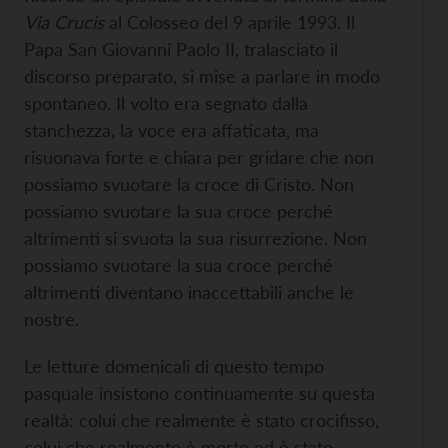
Via Crucis
al Colosseo del 9 aprile 1993. Il
Papa San Giovanni Paolo II, tralasciato il
discorso preparato, si mise a parlare in modo
spontaneo. Il volto era segnato dalla
stanchezza, la voce era affaticata, ma
risuonava forte e chiara per gridare che non
possiamo svuotare la croce di Cristo. Non
possiamo svuotare la sua croce perché
altrimenti si svuota la sua risurrezione. Non
possiamo svuotare la sua croce perché
altrimenti diventano inaccettabili anche le
nostre.
Le letture domenicali di questo tempo
pasquale insistono continuamente su questa
realtà: colui che realmente è stato crocifisso,
colui che realmente è morto ed è stato