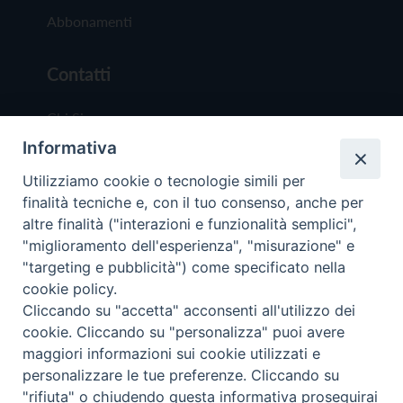
Abbonamenti
Contatti
Chi Siamo
Informativa
Redazione
Scrivici
Utilizziamo cookie o tecnologie simili per
finalità tecniche e, con il tuo consenso, anche per
altre finalità ("interazioni e funzionalità semplici",
"miglioramento dell'esperienza", "misurazione" e
"targeting e pubblicità") come specificato nella
cookie policy.
Copyright © 2019 - Tutti i diritti riservati - Vit
Cliccando su "accetta" acconsenti all'utilizzo dei
Trentina Editrice
cookie. Cliccando su "personalizza" puoi avere
maggiori informazioni sui cookie utilizzati e
Privacy Policy
personalizzare le tue preferenze. Cliccando su
Torna all'inizi
"rifiuta" o chiudendo questa informativa proseguirai