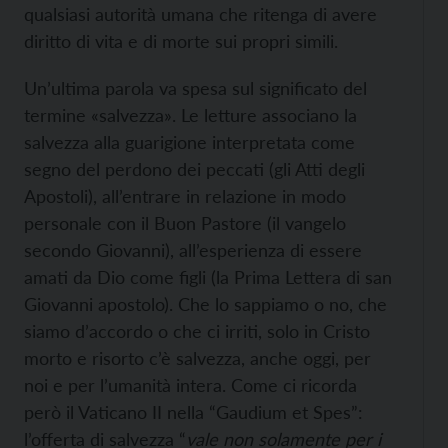
qualsiasi autorità umana che ritenga di avere
diritto di vita e di morte sui propri simili.
Un’ultima parola va spesa sul significato del
termine «salvezza». Le letture associano la
salvezza alla guarigione interpretata come
segno del perdono dei peccati (gli Atti degli
Apostoli), all’entrare in relazione in modo
personale con il Buon Pastore (il vangelo
secondo Giovanni), all’esperienza di essere
amati da Dio come figli (la Prima Lettera di san
Giovanni apostolo). Che lo sappiamo o no, che
siamo d’accordo o che ci irriti, solo in Cristo
morto e risorto c’è salvezza, anche oggi, per
noi e per l’umanità intera. Come ci ricorda
però il Vaticano II nella “Gaudium et Spes”:
l’offerta di salvezza “
vale non solamente per i