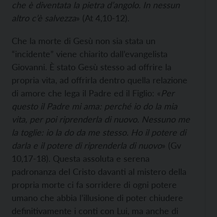
che è diventata la pietra d’angolo. In nessun
altro c’è salvezza
» (At 4,10-12).
Che la morte di Gesù non sia stata un
“incidente” viene chiarito dall’evangelista
Giovanni. È stato Gesù stesso ad offrire la
propria vita, ad offrirla dentro quella relazione
di amore che lega il Padre ed il Figlio: «
Per
questo il Padre mi ama: perché io do la mia
vita, per poi riprenderla di nuovo. Nessuno me
la toglie: io la do da me stesso. Ho il potere di
darla e il potere di riprenderla di nuovo
» (Gv
10,17-18). Questa assoluta e serena
padronanza del Cristo davanti al mistero della
propria morte ci fa sorridere di ogni potere
umano che abbia l’illusione di poter chiudere
definitivamente i conti con Lui, ma anche di