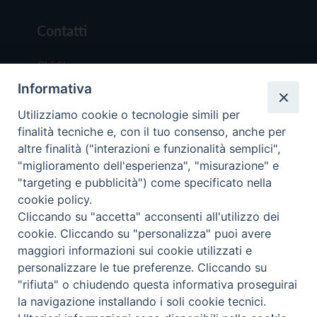
Contatti
Chi Siamo
Informativa
Redazione
Scrivici
Utilizziamo cookie o tecnologie simili per
finalità tecniche e, con il tuo consenso, anche per
altre finalità ("interazioni e funzionalità semplici",
"miglioramento dell'esperienza", "misurazione" e
"targeting e pubblicità") come specificato nella
cookie policy.
Copyright © 2019 - Tutti i diritti riservati - Vit
Cliccando su "accetta" acconsenti all'utilizzo dei
Trentina Editrice
cookie. Cliccando su "personalizza" puoi avere
maggiori informazioni sui cookie utilizzati e
Privacy Policy
personalizzare le tue preferenze. Cliccando su
Torna all'inizi
"rifiuta" o chiudendo questa informativa proseguirai
la navigazione installando i soli cookie tecnici.