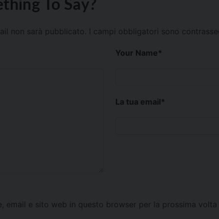
thing To Say?
mail non sarà pubblicato.
I campi obbligatori sono contrass
Your Name
*
La tua email
*
e, email e sito web in questo browser per la prossima vol