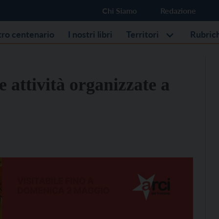
Chi Siamo
Redazione
stro centenario
I nostri libri
Territori
Rubric
le attività organizzate a