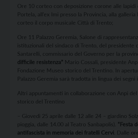
Ore 10 corteo con deposizione corone alle lapidi 
Portela, all’ex Imi presso la Provincia, alla galleri
corteo il corpo musicale Città di Trento;
Ore 11 Palazzo Geremia, Salone di rappresentanz
istituzionali del sindaco di Trento, del presidente
Santarelli, commissario del Governo per la provinci
difficile resistenza”
Mario Cossali, presidente Anpi
Fondazione Museo storico del Trentino. In apertur
Palazzo Geremia sarà tradotta in lingua dei segni it
Altri appuntamenti in collaborazione con Anpi de
storico del Trentino
– Giovedì 25 aprile dalle 12 alle 24 – giardino Sol
pioggia, dalle 14.00 al Teatro Sanbapolis).
“Festa d
antifascista in memoria dei fratelli Cervi
. Dalle or