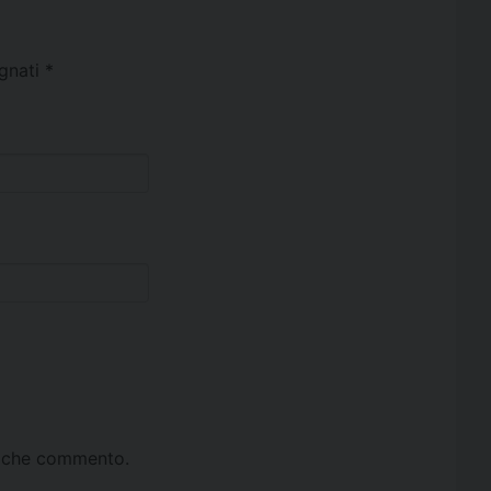
egnati
*
ta che commento.