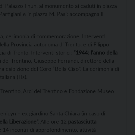
di Palazzo Thun, al monumento ai caduti in piazza
a Partigiani e in piazza M. Pasi: accompagna il
a, cerimonia di commemorazione. Interventi
 della Provincia autonoma di Trento, e di Filippo
a di Trento. Interventi storici:
“1944: l’anno della
 del Trentino, Giuseppe Ferrandi, direttore della
a esibizione del Coro “Bella Ciao”. La cerimonia di
aliana (Lis).
l Trentino, Arci del Trentino e Fondazione Museo
zenicyn – ex giardino Santa Chiara (in caso di
ella Liberazione”.
Alle ore 12
pastasciutta
e 14 incontri di approfondimento, attività