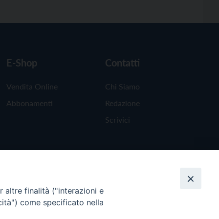
E-Shop
Contatti
Vendita Online
Chi Siamo
Abbonamenti
Redazione
Scrivici
altre finalità ("interazioni e
cità") come specificato nella