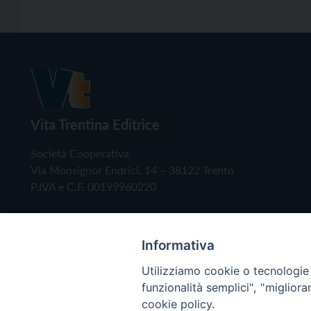
Vita Trentina Editrice
Società Cooperativa
Via Monsignor Endrici, 14 – 38122 Trento
P.IVA e C.F. 00199960220
Informativa
Utilizziamo cookie o tecnologie s
funzionalità semplici", "miglior
cookie policy.