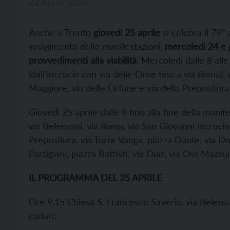
22 Aprile 2024
Anche a Trento
giovedì 25 aprile
si celebra il 79°
svolgimento delle manifestazioni,
mercoledì 24 e g
provvedimenti alla viabilità
. Mercoledì dalle 8 alle
(dall’incrocio con via delle Orne fino a via Roma),
Maggiore, via delle Orfane e via della Prepositura
Giovedì 25 aprile dalle 8 fino alla fine della manif
via Belenzani, via Roma, via San Giovanni incrocio 
Prepositura, via Torre Vanga, piazza Dante, via Dog
Partigiani, piazza Battisti, via Diaz, via Oss Mazzu
IL PROGRAMMA DEL 25 APRILE
Ore 9.15 Chiesa S. Francesco Saverio, via Belenza
caduti;