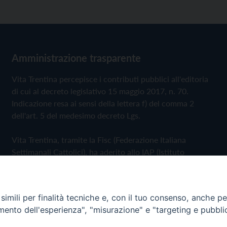
Amministrazione trasparente
Vita Trentina percepisce i contributi pubblici all'editoria
di cui al decreto legislativo 15 maggio 2017, n. 70.
Indicazione resa ai sensi della lettera f) del comma 2
dell'art. 5 del medesimo decreto Lgs.
Vita Trentina, tramite la Fisc (Federazione Italiana
Settimanali Cattolici), ha aderito allo IAP (Istituto
dell'Autodisciplina Pubblicitaria) accettando il Codice di
Autodisciplina della Comunicazione Commerciale
imili per finalità tecniche e, con il tuo consenso, anche per 
Privacy Policy
Cookie Policy
amento dell'esperienza", "misurazione" e "targeting e pubbli