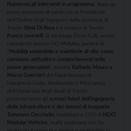
Numerosi gli interventi in programma
: dopo un
primo momento di saluti con la Presidente
dell’Ordine degli Ingegneri della provincia di
Trento
Silvia Di Rosa
e il sindaco di Trento
Franco Ianeselli
, la sociologa Elena Colli, anche
consulente presso GO-Mobility, parlerà di
“
Mobilità sostenibile e traiettorie di vita: come
cambiano attitudini e comportamenti nelle
nuove generazioni
”, mentre
Raffaele Mauro e
Marco Guerrieri
del Dipartimento di
Ingegneria Civile, Ambientale e Meccanica
dell’Università degli Studi di Trento
presenteranno gli
scenari futuri dell’Ingegneria
delle infrastrutture e dei sistemi di trasporto
.
Tommaso Gecchelin
, fondatore e CEO di
NEXT
Modular Vehicles
, realtà padovana che ha
realizzato il primo bus elettrico modulabile in