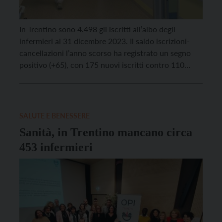
In Trentino sono 4.498 gli iscritti all’albo degli
infermieri al 31 dicembre 2023. Il saldo iscrizioni-
cancellazioni l’anno scorso ha registrato un segno
positivo (+65), con 175 nuovi iscritti contro 110
uscenti. Gli infermieri trentini sono 4.456, quelli
pediatrici 42. La componente femminile è sempre
prevalente nel settore, con 3.765 donne (83%)
contro 733 uomini. Pesa […]
SALUTE E BENESSERE
Sanità, in Trentino mancano circa
453 infermieri