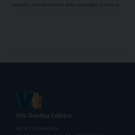
esempio, ed il buon esito della campagna in tutta la
Provincia Autonoma di Trento dipende anche da noi”.
Queste le parole del presidente dell’Ordine delle
Professioni Infermieristiche della Provincia di Trento,
Daniel Pedrotti. “Ecco perché […]
Vita Trentina Editrice
Società Cooperativa