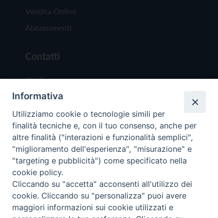
Vendita Online
Abbonamenti
Contatti
Chi Siamo
Informativa
Redazione
Scrivici
Utilizziamo cookie o tecnologie simili per
finalità tecniche e, con il tuo consenso, anche per
altre finalità ("interazioni e funzionalità semplici",
"miglioramento dell'esperienza", "misurazione" e
"targeting e pubblicità") come specificato nella
cookie policy.
Copyright © 2019 - Tutti i diritti riservati - Vit
Cliccando su "accetta" acconsenti all'utilizzo dei
Trentina Editrice
cookie. Cliccando su "personalizza" puoi avere
maggiori informazioni sui cookie utilizzati e
Privacy Policy