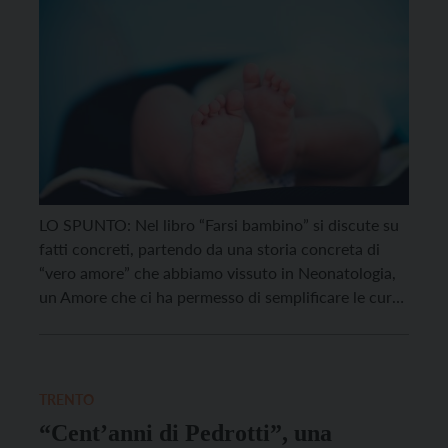
LO SPUNTO: Nel libro “Farsi bambino” si discute su
fatti concreti, partendo da una storia concreta di
“vero amore” che abbiamo vissuto in Neonatologia,
un Amore che ci ha permesso di semplificare le cure,
ma che può arrivare anche a semplificare alla base
sia la religione, con le frasi evangeliche (trascurate)
di Gesù, quando disse […]
TRENTO
“Cent’anni di Pedrotti”, una