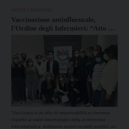
Trento “Pietro Pedrotti”. Hanno partecipato ai
festeggiamenti anche i rappresentanti della
SALUTE E BENESSERE
Circoscrizione San Giuseppe […]
Vaccinazione antinfluenzale,
l’Ordine degli Infermieri: “Atto di
responsabilità e coerenza con i
valori della professione”
“Vaccinarsi è un atto di responsabilità e coerenza
rispetto ai valori deontologici della professione
infermieristica: dobbiamo essere modelli positivi, un