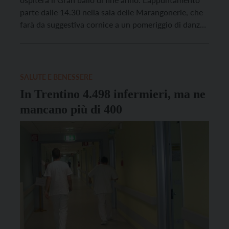
parte dalle 14.30 nella sala delle Marangonerie, che
farà da suggestiva cornice a un pomeriggio di danze
con la musica dal vivo di Leonardo Bort. Alle 16 ci
sarà un momento conviviale con brindisi e rinfresco,
per celebrare la fine […]
SALUTE E BENESSERE
In Trentino 4.498 infermieri, ma ne
mancano più di 400