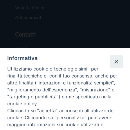
Vendita Online
Abbonamenti
Contatti
Chi Siamo
Informativa
Redazione
Scrivici
Utilizziamo cookie o tecnologie simili per
finalità tecniche e, con il tuo consenso, anche per
altre finalità ("interazioni e funzionalità semplici",
"miglioramento dell'esperienza", "misurazione" e
"targeting e pubblicità") come specificato nella
cookie policy.
Copyright © 2019 - Tutti i diritti riservati - Vit
Cliccando su "accetta" acconsenti all'utilizzo dei
Trentina Editrice
cookie. Cliccando su "personalizza" puoi avere
maggiori informazioni sui cookie utilizzati e
Privacy Policy