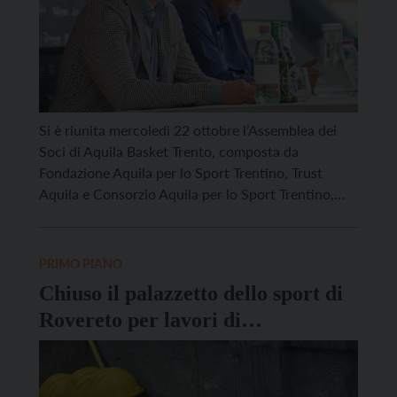
Si è riunita mercoledì 22 ottobre l’Assemblea dei
Soci di Aquila Basket Trento, composta da
Fondazione Aquila per lo Sport Trentino, Trust
Aquila e Consorzio Aquila per lo Sport Trentino,
che dopo aver approvato il bilancio dell’esercizio
2024/2025, ha deliberato l’ampliamento del
Consiglio di Amministrazione della Società con
PRIMO PIANO
l’ingresso di Andrea Nardelli. Successivamente, il
Chiuso il palazzetto dello sport di
Consiglio […]
Rovereto per lavori di
riqualificazione