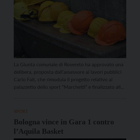
La Giunta comunale di Rovereto ha approvato una
delibera, proposta dall’assessore ai lavori pubblici
Carlo Fait, che rimodula il progetto relativo al
palazzetto dello sport “Marchetti” e finalizzato alla
richiesta di contributi alla Provincia per un importo
di lavori di 950 mila euro. Gli interventi che
verranno eseguiti sono volti a migliorare in modo
SPORT
determinante […]
Bologna vince in Gara 1 contro
l’Aquila Basket