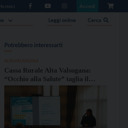
Accedi
Scrivici
he
Leggi online
Cerca
Potrebbero interessarti
ALTA VALSUGANA
Cassa Rurale Alta Valsugana:
“Occhio alla Salute” taglia il
traguardo delle 50.000 prestazioni