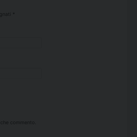
egnati
*
ta che commento.