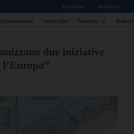
Chi Siamo
Redazione
stro centenario
I nostri libri
Territori
Rubric
ganizzano due iniziative
, l’Europa”