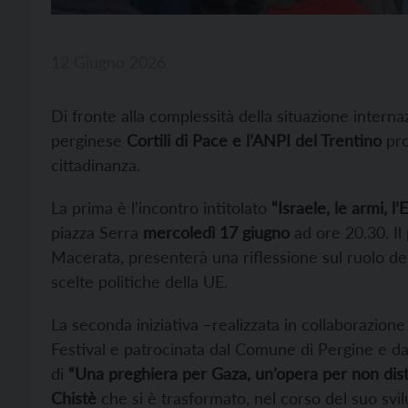
12 Giugno 2026
Di fronte alla complessità della situazione internaz
perginese
Cortili di Pace e l’ANPI del Trentino
pro
cittadinanza.
La prima è l’incontro intitolato
“Israele, le armi, l
piazza Serra
mercoledì 17 giugno
ad ore 20.30. Il
Macerata, presenterà una riflessione sul ruolo dell
scelte politiche della UE.
La seconda iniziativa –realizzata in collaborazion
Festival e patrocinata dal Comune di Pergine e da
di
“Una preghiera per Gaza, un’opera per non dist
Chistè
che si è trasformato, nel corso del suo svil