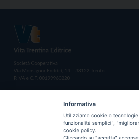
Vita Trentina Editrice
Società Cooperativa
Via Monsignor Endrici, 14 – 38122 Trento
P.IVA e C.F. 00199960220
Informativa
Utilizziamo cookie o tecnologie s
funzionalità semplici", "miglior
cookie policy.
Cliccando su "accetta" acconsent