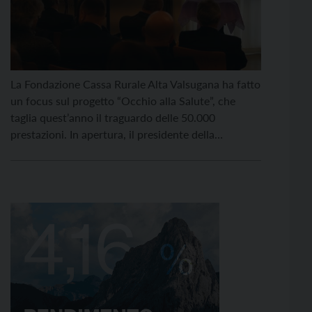
La Fondazione Cassa Rurale Alta Valsugana ha fatto
un focus sul progetto “Occhio alla Salute”, che
taglia quest’anno il traguardo delle 50.000
prestazioni. In apertura, il presidente della
Fondazione Franco Senesi saluta e ringrazia tutti gli
intervenuti, in particolare i volontari – oltre 30 –
che rendono possibile lo svolgimento delle
prestazioni nei 5 ambulatori […]