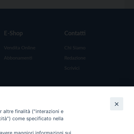
E-Shop
Contatti
Vendita Online
Chi Siamo
Abbonamenti
Redazione
Scrivici
altre finalità ("interazioni e
cità") come specificato nella
 avere maggiori informazioni sui