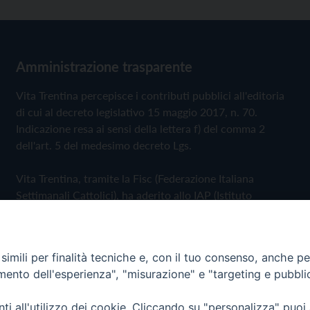
Amministrazione trasparente
Vita Trentina percepisce i contributi pubblici all'editoria
di cui al decreto legislativo 15 maggio 2017, n. 70.
Indicazione resa ai sensi della lettera f) del comma 2
dell'art. 5 del medesimo decreto Lgs.
Vita Trentina, tramite la Fisc (Federazione Italiana
Settimanali Cattolici), ha aderito allo IAP (Istituto
dell'Autodisciplina Pubblicitaria) accettando il Codice di
Autodisciplina della Comunicazione Commerciale
imili per finalità tecniche e, con il tuo consenso, anche per 
Privacy Policy
Cookie Policy
amento dell'esperienza", "misurazione" e "targeting e pubbli
i all'utilizzo dei cookie. Cliccando su "personalizza" puoi