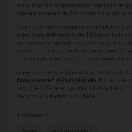
visiva. L’opera è originariamente nata come un ge
ciascuna composta da 368 piccole icone, pari a 54
Oggi questo nucleo originario si è ampliato e tro
visivo, lunga 6,30 metri e alta 1,50 metri.
La tela n
sua espansione spaziale e geometrica. Se il volu
grande superficie permette una percezione d’insie
della tragedia e, insieme, il senso profondo della r
A questo progetto è abbinata la mostra fotografi
fanno presente” di Paola Marcello.
Entrambe le in
comunale di Pergine, a partire dal 18/6 fino all’ 1
l’incontro con l’artista Luca Chistè.
di
redazione VT
#ANPI
#CORTILI DI PACE