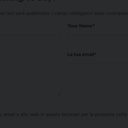
mail non sarà pubblicato.
I campi obbligatori sono contrass
Your Name
*
La tua email
*
e, email e sito web in questo browser per la prossima vol