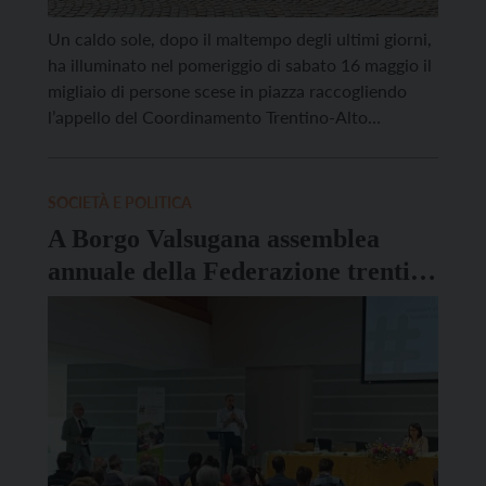
Un caldo sole, dopo il maltempo degli ultimi giorni,
ha illuminato nel pomeriggio di sabato 16 maggio il
migliaio di persone scese in piazza raccogliendo
l’appello del Coordinamento Trentino-Alto
Adige/Südtirol NO CPR per ribadire una forte
contrarietà alla costruzione del CPR, il Centro di
Permanenza per il Rimpatrio, a Piedicastello, in
SOCIETÀ E POLITICA
località Maso Visintainer. Bandiere, […]
A Borgo Valsugana assemblea
annuale della Federazione trentina
Pro Loco