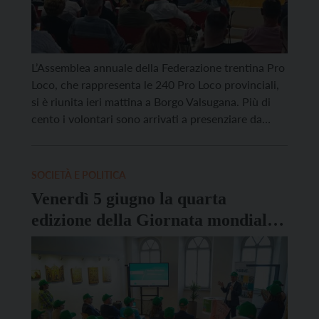
L’Assemblea annuale della Federazione trentina Pro
Loco, che rappresenta le 240 Pro Loco provinciali,
si è riunita ieri mattina a Borgo Valsugana. Più di
cento i volontari sono arrivati a presenziare da
diverse parti del Trentino. All’ordine del giorno oltre
all’approvazione del bilancio anche uno spazio
dedicato alla presentazione di un lavoro di ricerca
SOCIETÀ E POLITICA
inedito […]
Venerdì 5 giugno la quarta
edizione della Giornata mondiale
dell’ambiente