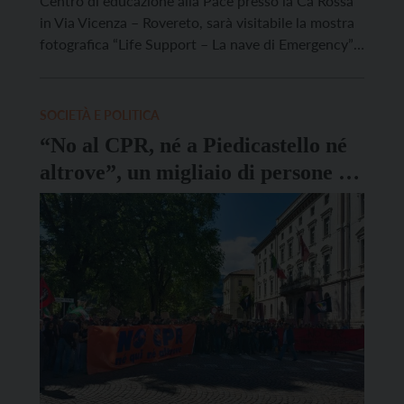
Centro di educazione alla Pace presso la Cà Rossa
in Via Vicenza – Rovereto, sarà visitabile la mostra
fotografica “Life Support – La nave di Emergency”,
inserita nel programma della Settimana Civica
promossa dal Comune di Rovereto. L’esposizione,
arricchita da un visore 3D esperienziale, […]
SOCIETÀ E POLITICA
“No al CPR, né a Piedicastello né
altrove”, un migliaio di persone di
nuovo in piazza a Trento