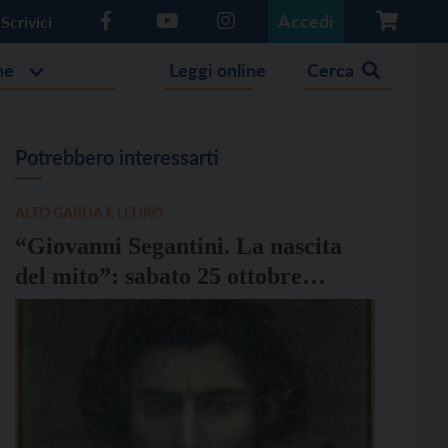
Accedi
Scrivici
he
Leggi online
Cerca
Potrebbero interessarti
ALTO GARDA E LEDRO
“Giovanni Segantini. La nascita
del mito”: sabato 25 ottobre
l’inaugurazione ad Arco