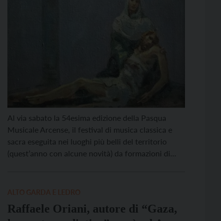
Al via sabato la 54esima edizione della Pasqua
Musicale Arcense, il festival di musica classica e
sacra eseguita nei luoghi più belli del territorio
(quest’anno con alcune novità) da formazioni di
natura e di provenienza diversa: orchestre,
ensemble e cori che propongono un’offerta
variegata di programmi musicali. Dal 21 marzo al 6
ALTO GARDA E LEDRO
aprile, dieci appuntamenti […]
Raffaele Oriani, autore di “Gaza,