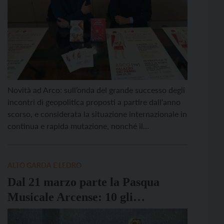
Novità ad Arco: sull’onda del grande successo degli
incontri di geopolitica proposti a partire dall’anno
scorso, e considerata la situazione internazionale in
continua e rapida mutazione, nonché il
disorientamento e i timori sempre più diffusi nella
collettività, la biblioteca civica Bruno Emmert
propone Orizzonti di crisi: comprendere il mondo
ALTO GARDA E LEDRO
che cambia, un ciclo di quattro […]
Dal 21 marzo parte la Pasqua
Musicale Arcense: 10 gli
appuntamenti fino al 6 aprile