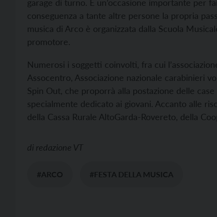
garage di turno. È un’occasione importante per fa
conseguenza a tante altre persone la propria pass
musica di Arco è organizzata dalla Scuola Musica
promotore.
Numerosi i soggetti coinvolti, fra cui l’associazi
Assocentro, Associazione nazionale carabinieri volo
Spin Out, che proporrà alla postazione delle cas
specialmente dedicato ai giovani. Accanto alle ris
della Cassa Rurale AltoGarda-Rovereto, della Coo
di
redazione VT
#ARCO
#FESTA DELLA MUSICA