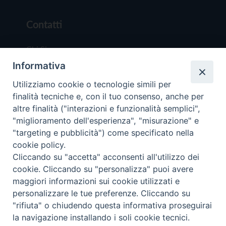
Contatti
Chi Siamo
Informativa
Redazione
Scrivici
Utilizziamo cookie o tecnologie simili per
finalità tecniche e, con il tuo consenso, anche per
altre finalità ("interazioni e funzionalità semplici",
"miglioramento dell'esperienza", "misurazione" e
"targeting e pubblicità") come specificato nella
cookie policy.
Copyright © 2019 - Tutti i diritti riservati - Vit
Cliccando su "accetta" acconsenti all'utilizzo dei
Trentina Editrice
cookie. Cliccando su "personalizza" puoi avere
maggiori informazioni sui cookie utilizzati e
Privacy Policy
personalizzare le tue preferenze. Cliccando su
Torna all'inizi
"rifiuta" o chiudendo questa informativa proseguirai
la navigazione installando i soli cookie tecnici.