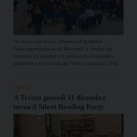
Ha avuto una buona affluenza di pubblico
l’asta organizzata in via Bronzetti, a Trento, dal
Comune. La vendita si è svolta con un pubblico
banditore e la formula del “Visto e piaciuto”. A farla
da padrone le biciclette, divenute di proprietà del
Comune perché oggetti smarriti, consegnati
all’Economato e non reclamati entro i termini di
TRENTO
legge. Vendute praticamente […]
A Trento giovedì 11 dicembre
torna il Silent Reading Party