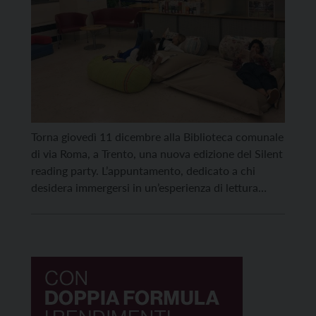
Torna giovedì 11 dicembre alla Biblioteca comunale
di via Roma, a Trento, una nuova edizione del Silent
reading party. L’appuntamento, dedicato a chi
desidera immergersi in un’esperienza di lettura
personale e allo stesso tempo collettiva, avrà inizio
dalle 19.30. In un’atmosfera calda e natalizia, tra
divanetti, pouf, poltrone e il grande albero di
Natale, i partecipanti […]