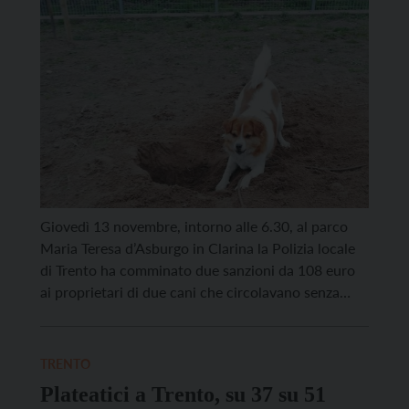
Giovedì 13 novembre, intorno alle 6.30, al parco
Maria Teresa d’Asburgo in Clarina la Polizia locale
di Trento ha comminato due sanzioni da 108 euro
ai proprietari di due cani che circolavano senza
guinzaglio. Gli agenti sono intervenuti in seguito ad
alcune segnalazioni risalenti ai giorni scorsi da
parte di alcuni cittadini allarmati da comportamenti
TRENTO
[…]
Plateatici a Trento, su 37 su 51