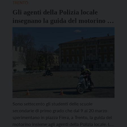
13 e il 26, per lo più la mattina, […]
TRENTO
Gli agenti della Polizia locale
insegnano la guida del motorino a
700 studenti
Sono settecento gli studenti delle scuole
secondarie di primo grado che dal 9 al 20 marzo
sperimentano in piazza Fiera, a Trento, la guida del
motorino insieme agli agenti della Polizia locale. Le