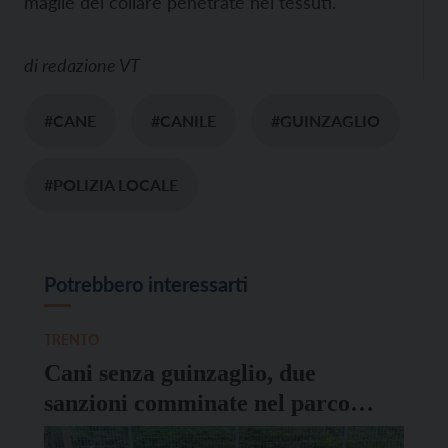
maglie del collare penetrate nei tessuti.
di
redazione VT
#CANE
#CANILE
#GUINZAGLIO
#POLIZIA LOCALE
Potrebbero interessarti
TRENTO
Cani senza guinzaglio, due
sanzioni comminate nel parco
della Clarina