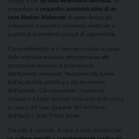
Trento, e del
servizio Veterinario dell’Asuit
, ha
proceduto al
sequestro amministrativo di un
cane Alaskan Malamute
di nome Rocco già
sottoposto a specifica ordinanza sindacale a
seguito di precedenti episodi di aggressività.
Il provvedimento si è reso necessario a causa
della reiterata mancata ottemperanza alle
prescrizioni imposte al proprietario
dall’Autorità comunale, finalizzate alla tutela
dell’incolumità pubblica e del benessere
dell’animale. Ciò nonostante i numerosi
richiami e il lungo periodo trascorso della presa
in carico del caso da parte dei veterinari
dell’Asuit e della Polizia locale.
Durante il controllo, il cane è stato trovato con
un
collare metallico completamente conficcato