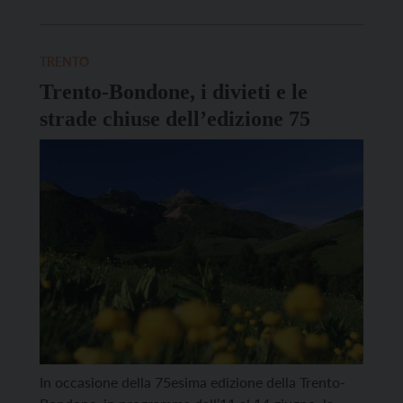
ventotto classi coinvolte (due arrivano da Aldeno)
nell’iniziativa Motorino sicuro, dopo una prima
formazione teorica svolta tra i banchi di scuola,
TRENTO
possono […]
Trento-Bondone, i divieti e le
strade chiuse dell’edizione 75
In occasione della 75esima edizione della Trento-