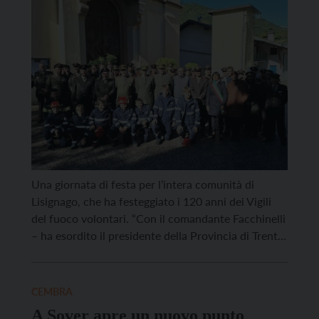
Una giornata di festa per l’intera comunità di
Lisignago, che ha festeggiato i 120 anni dei Vigili
del fuoco volontari. “Con il comandante Facchinelli
– ha esordito il presidente della Provincia di Trento
Maurizio Fugatti – abbiamo visto testimonianze, in
caserma, del primo vostro comandante Callegari,
che ha guidato i pompieri dal 1905 sino a […]
CEMBRA
A Sover apre un nuovo punto