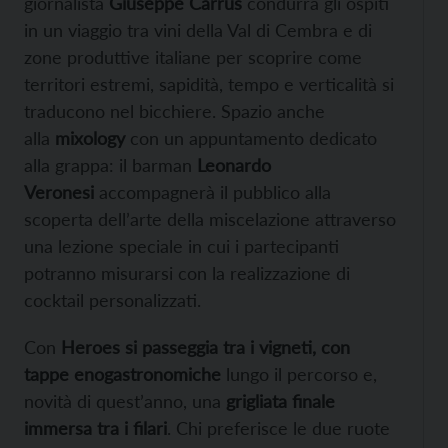
giornalista
Giuseppe Carrus
condurrà gli ospiti
in un viaggio tra vini della Val di Cembra e di
zone produttive italiane per scoprire come
territori estremi, sapidità, tempo e verticalità si
traducono nel bicchiere. Spazio anche
alla
mixology
con un appuntamento dedicato
alla grappa: il barman
Leonardo
Veronesi
accompagnerà il pubblico alla
scoperta dell’arte della miscelazione attraverso
una lezione speciale in cui i partecipanti
potranno misurarsi con la realizzazione di
cocktail personalizzati.
Con
Heroes
si passeggia tra i vigneti, con
tappe enogastronomiche
lungo il percorso e,
novità di quest’anno, una
grigliata finale
immersa tra i filari
. Chi preferisce le due ruote