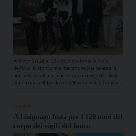
A Giovo dal 26 al 28 settembre torna la Festa
dell’Uva, la storica manifestazione che celebra la
fine della vendemmia nella terra dei vigneti. Dieci i
punti ristoro diffusi in tutto il paese che offrono al
visitatore la possibilità di scegliere tra tantissime
proposte. Quest’anno l’offerta sarà ampliata grazie
alla presenza di 4 nuovi gruppi […]
CEMBRA
A Lisignago festa per i 120 anni del
corpo dei vigili del fuoco