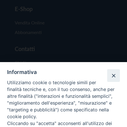
E-Shop
Vendita Online
Abbonamenti
Contatti
Chi Siamo
Informativa
Redazione
Scrivici
Utilizziamo cookie o tecnologie simili per
finalità tecniche e, con il tuo consenso, anche per
altre finalità ("interazioni e funzionalità semplici",
"miglioramento dell'esperienza", "misurazione" e
"targeting e pubblicità") come specificato nella
cookie policy.
Copyright © 2019 - Tutti i diritti riservati - Vit
Cliccando su "accetta" acconsenti all'utilizzo dei
Trentina Editrice