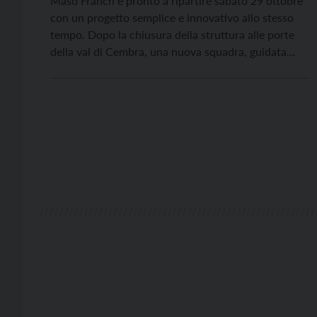
Maso Franch è pronto a ripartire sabato 29 ottobre
con un progetto semplice e innovativo allo stesso
tempo. Dopo la chiusura della struttura alle porte
della val di Cembra, una nuova squadra, guidata
dall'imprenditore Massimo Geusa, è determinata ad
avviare una fase di rilancio.