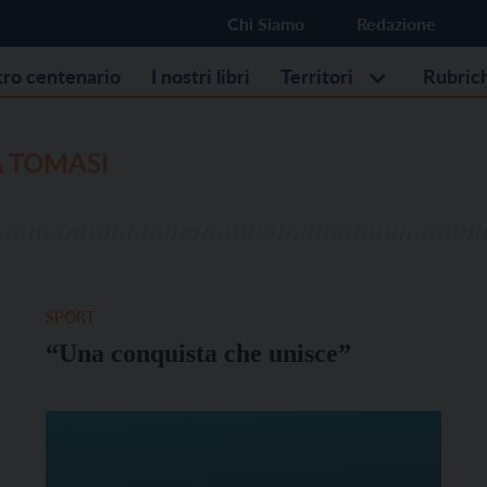
Chi Siamo
Redazione
stro centenario
I nostri libri
Territori
Rubric
A TOMASI
SPORT
“Una conquista che unisce”