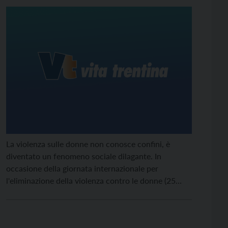
La violenza sulle donne non conosce confini, è
diventato un fenomeno sociale dilagante. In
occasione della giornata internazionale per
l'eliminazione della violenza contro le donne (25
novembre), la Provincia di Trento ha organizzato
eventi sul territorio per dire di no alla violenza di
genere.