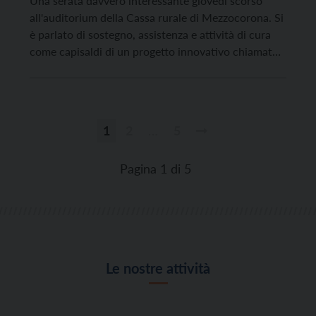
Una serata davvero interessante giovedì scorso
all'auditorium della Cassa rurale di Mezzocorona. Si
è parlato di sostegno, assistenza e attività di cura
come capisaldi di un progetto innovativo chiamato
“Pronto serenità” nato dall'unione di quattro
cooperative operanti nella provincia di Trento
(Antropos di Mezzocorona, Assistenza di Tione, Fai
di Trento e Vales di Rovereto).
1
2
…
5
Paginazione
degli
Pagina 1 di 5
articoli
Le nostre attività