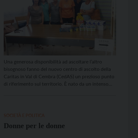
Una generosa disponibilità ad ascoltare l’altro
bisognoso fanno del nuovo centro di ascolto della
Caritas in Val di Cembra (CedAS) un prezioso punto
di riferimento sul territorio. È nato da un intenso
percorso formativo condiviso e voluto dalla
comunità locale: come ogni progetto solidale che si
rispetti, anche in questo caso infatti la carta
vincente […]
SOCIETÀ E POLITICA
Donne per le donne