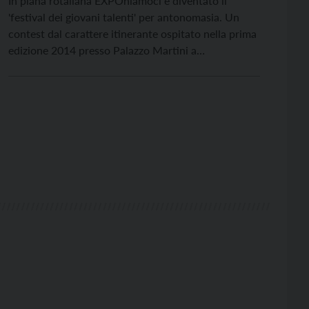
In piana rotaliana EXPOniamoci è diventato il
'festival dei giovani talenti' per antonomasia. Un
contest dal carattere itinerante ospitato nella prima
edizione 2014 presso Palazzo Martini a
Mezzocorona, mentre nel 2015 ha scelto la storica
sede del Museo degli Usi e Costumi della Gente
Trentina a San Michele all'Adige. Quest'anno sabato
7 maggio (dalle 10 alle 22) i giovani animeranno la
suggestiva cornice di Palazzo Vigili de Kreutzenberg
a Roverè della Luna.