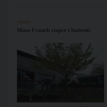
Roverè della Luna, con le sue 1.600 anime, è anche
il paese natale di due illustri personaggi del
Risorgimento che hanno […]
CEMBRA
Maso Franch riapre i battenti