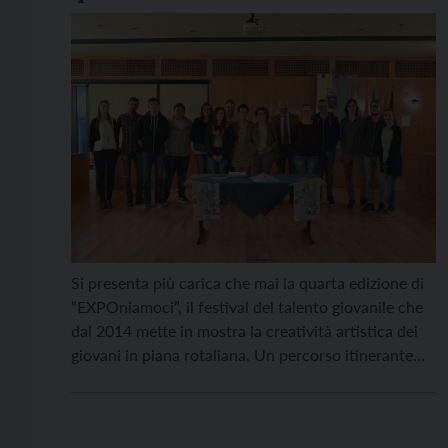
Si presenta più carica che mai la quarta edizione di
“EXPOniamoci”, il festival del talento giovanile che
dal 2014 mette in mostra la creatività artistica dei
giovani in piana rotaliana. Un percorso itinerante
che quest’anno ha scelto come cornice la storica
sede del Palazzo Demaniale (ex Pretura) in Corso
del Popolo, 35 a Mezzolombardo. Piana […]