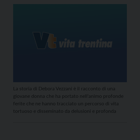
La storia di Debora Vezzani è il racconto di una
giovane donna che ha portato nell'animo profonde
ferite che ne hanno tracciato un percorso di vita
tortuoso e disseminato da delusioni e profonda
amarezza per aver subito uno degli abbandoni più
dolorosi: l'abbandono di una madre.
Ma è proprio nella profonda oscurità e nel totale