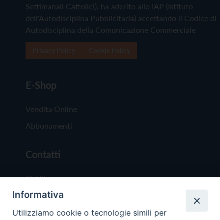
Settimanali Cattolici), ha aderito allo IAP (Istituto
dell'Autodisciplina Pubblicitaria) accettando il Codice di
Autodisciplina della Comunicazione Commerciale
Privacy Policy
Cookie Policy
E-Shop
Vendita Online
Abbonamenti
Contatti
Chi Siamo
Informativa
Redazione
Scrivici
Utilizziamo cookie o tecnologie simili per