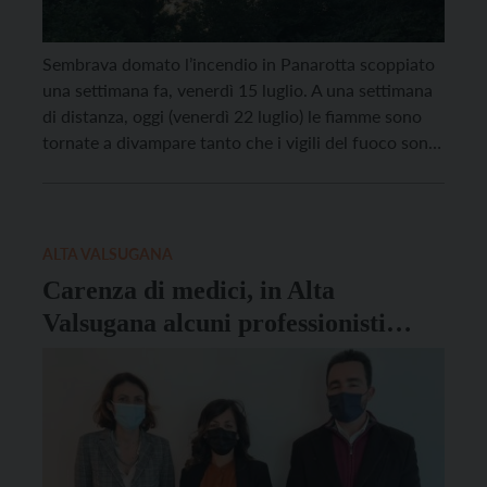
Sembrava domato l’incendio in Panarotta scoppiato
una settimana fa, venerdì 15 luglio. A una settimana
di distanza, oggi (venerdì 22 luglio) le fiamme sono
tornate a divampare tanto che i vigili del fuoco sono
in azione per cercare di spegnere l’incendio. Sono 70
gli ettari di bosco che erano stati “presi” dalle
fiamme, sviluppatesi nel […]
ALTA VALSUGANA
Carenza di medici, in Alta
Valsugana alcuni professionisti
aumentano il numero di assistiti