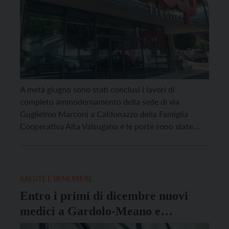
A metà giugno sono stati conclusi i lavori di
completo ammodernamento della sede di via
Guglielmo Marconi a Caldonazzo della Famiglia
Cooperativa Alta Valsugana e le porte sono state
riaperte per accogliere i consumatori che scelgono
questo punto vendita per i loro acquisti. “Il progetto
che ci ha visti impegnati dallo scorso autunno
quando è […]
SALUTE E BENESSERE
Entro i primi di dicembre nuovi
medici a Gardolo-Meano e
Argentario-Povo