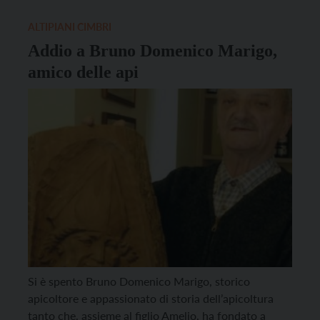
miele è da sempre uno degli alimenti naturali più
pregiati. Le sue proprietà energetiche ed
ALTIPIANI CIMBRI
antibatteriche ne fanno […]
Addio a Bruno Domenico Marigo,
amico delle api
Si è spento Bruno Domenico Marigo, storico
apicoltore e appassionato di storia dell’apicoltura
tanto che, assieme al figlio Amelio, ha fondato a