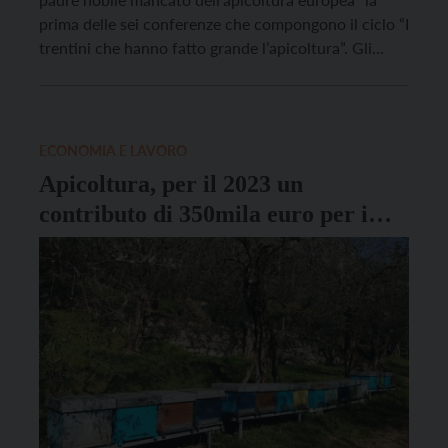
prima delle sei conferenze che compongono il ciclo “I
trentini che hanno fatto grande l’apicoltura”. Gli
appuntamenti faranno conoscere o approfondire
l’opera degli studiosi trentini che hanno contribuito
significativamente – con studi e scritti – allo sviluppo
dell’apicoltura. Il primo appuntamento, dedicato […]
ECONOMIA E LAVORO
Apicoltura, per il 2023 un
contributo di 350mila euro per i
professionisti del settore