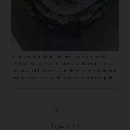
Bella la sociologia dell’alveare, la gerarchia della
colonia e la struttura dell’arnia. Ma in fondo lo so
che siete tutti interessati al miele! E allora vediamolo
insieme che cos’è il miele, come viene fatto e quali
sono gli altri prodotti dell’alveare. Il miele è una
sostanza viscosa e appiccicosa, interamente
prodotta dalle api mellifere, senza […]
1
2
Paginazione
degli
Pagina 1 di 2
articoli