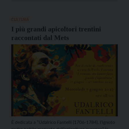
settimanale Vita Trentina in una lunga intervista, che
oggi diventa una […]
CULTURA
I più grandi apicoltori trentini
raccontati dal Mets
È dedicata a “Udalrico Fantelli (1706-1784), l’ignoto
padre nobile mancato dell’apicoltura europea” la