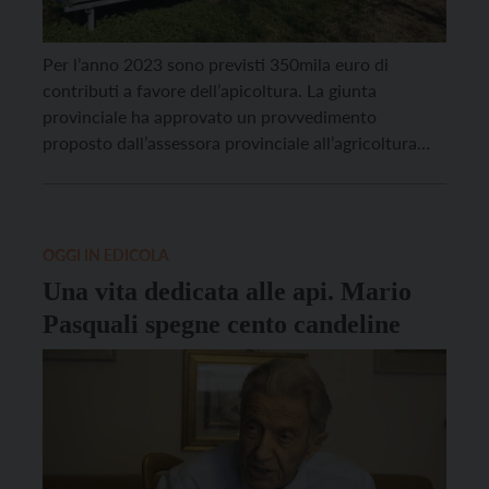
Per l’anno 2023 sono previsti 350mila euro di
contributi a favore dell’apicoltura. La giunta
provinciale ha approvato un provvedimento
proposto dall’assessora provinciale all’agricoltura
Giulia Zanotelli. Le domande di contributo potranno
essere presentate da lunedì 5 dicembre 2022 fino a
martedì 28 febbraio 2023, avvalendosi delle
procedure informatizzate rese disponibili agli utenti
OGGI IN EDICOLA
sul portale https://srt.infotn.it. Sarà […]
Una vita dedicata alle api. Mario
Pasquali spegne cento candeline