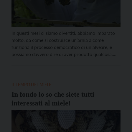
In questi mesi ci siamo divertiti, abbiamo imparato
molto, da come si costruisce un’arnia a come
funziona il processo democratico di un alveare, e
possiamo davvero dire di aver prodotto qualcosa.
Chissà se con l’arrivo dell’inverno torneremo a
comportarsi normalmente o se continueremo a
consultare compulsivamente il meteo, a raschiare
imperfezioni da tutte le superfici, […]
IL TEMPO DEL MIELE
In fondo lo so che siete tutti
interessati al miele!