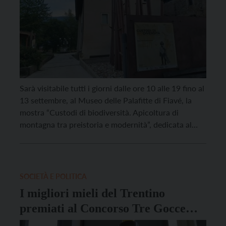
Sarà visitabile tutti i giorni dalle ore 10 alle 19 fino al
13 settembre, al Museo delle Palafitte di Fiavé, la
mostra “Custodi di biodiversità. Apicoltura di
montagna tra preistoria e modernità”, dedicata al
mondo delle api e realizzata dall’Ufficio beni
archeologici della Soprintendenza beni culturali in
collaborazione con il Comune di Fiavé, il MUSE […]
SOCIETÀ E POLITICA
I migliori mieli del Trentino
premiati al Concorso Tre Gocce
d’Oro