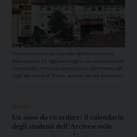
Fiamme sul tetto del Convitto dell’Arcivescovile,
poco dopo le 14 oggi pomeriggio, con alcuni pannelli
fotovoltaici che hanno preso fuoco. L’intervento dei
Vigili del Fuoco di Trento, arrivati con tre automezzi
a sirene spiegate da via Giusti, ha consentito nel giro
di venti minuti di domare l’incendio. Sul piazzale le
operazioni sono state seguite da […]
CULTURA
Un anno da ricordare: il calendario
degli studenti dell’Arcivescovile