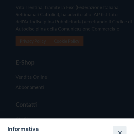
Vita Trentina, tramite la Fisc (Federazione Italiana
Settimanali Cattolici), ha aderito allo IAP (Istituto
dell'Autodisciplina Pubblicitaria) accettando il Codice di
Autodisciplina della Comunicazione Commerciale
Privacy Policy
Cookie Policy
E-Shop
Vendita Online
Abbonamenti
Contatti
Chi Siamo
Informativa
Redazione