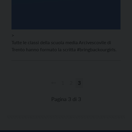
>
Tutte le classi della scuola media Arcivescovile di
Trento hanno formato la scritta #bringbackourgirls.
1
2
3
Paginazione
degli
Pagina 3 di 3
articoli