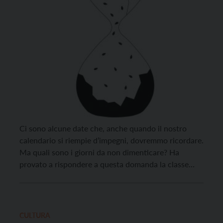
Ci sono alcune date che, anche quando il nostro
calendario si riempie d’impegni, dovremmo ricordare.
Ma quali sono i giorni da non dimenticare? Ha
provato a rispondere a questa domanda la classe
seconda dell’Istituto Tecnico Tecnologico
dell’Arcivescovile di Trento. Sotto la regia dei
professori Roberto Chemotti e Anna Vittoria
Ottaviani, gli studenti hanno elaborato un […]
CULTURA