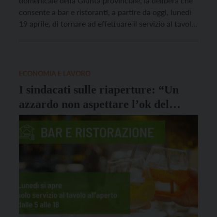
domenicale della Giunta provinciale, la delibera che
consente a bar e ristoranti, a partire da oggi, lunedì
19 aprile, di tornare ad effettuare il servizio al tavolo
all’aperto e nella fascia oraria dalle 5 alle 18. La
decisione della Giunta si basa sul costante
miglioramento dei dati epidemiologici […]
ECONOMIA E LAVORO
I sindacati sulle riaperture: “Un
azzardo non aspettare l’ok del
governo”