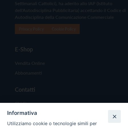
Settimanali Cattolici), ha aderito allo IAP (Istituto
dell'Autodisciplina Pubblicitaria) accettando il Codice di
Autodisciplina della Comunicazione Commerciale
Privacy Policy
Cookie Policy
E-Shop
Vendita Online
Abbonamenti
Contatti
Chi Siamo
Informativa
Redazione
Scrivici
Utilizziamo cookie o tecnologie simili per