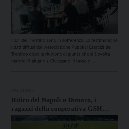
I bar del Trentino sono in sofferenza. Lo testimoniano
i dati diffusi dall’Associazione Pubblici Esercizi del
Trentino dopo la riunione di giunta che si è svolta
martedì 9 giugno a Civezzano. Il tasso di
sopravvivenza dei bar in cinque anni è stato di
appena il 50%. Delle 44 imprese che si sono iscritte
al registro […]
VAL DI SOLE
Ritiro del Napoli a Dimaro, i
ragazzi della cooperativa GSH
impegnati nella gestione del punto
ristoro