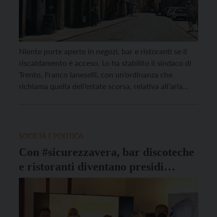
Niente porte aperte in negozi, bar e ristoranti se il
riscaldamento è acceso. Lo ha stabilito il sindaco di
Trento, Franco Ianeselli, con un’ordinanza che
richiama quella dell’estate scorsa, relativa all’aria
condizionata. Le sanzioni amministrative per il
mancato rispetto dell’ordinanza vanno dagli 83 ai
498 euro. Qualora “siano in funzione impianti di
riscaldamento degli ambienti, […]
SOCIETÀ E POLITICA
Con #sicurezzavera, bar discoteche
e ristoranti diventano presidi
contro la violenza di genere