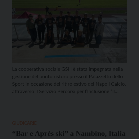
La cooperativa sociale GSH è stata impegnata nella
gestione del punto ristoro presso il Palazzetto dello
Sport in occasione del ritiro estivo del Napoli Calcio,
attraverso il Servizio Percorsi per l’Inclusione “Il
Noce” di Dimaro. Per dieci giorni intensi, utenti,
operatori e volontari hanno lavorato fianco a fianco,
collaborando con l’Associazione “Il Filò” di Dimaro
per offrire […]
GIUDICARIE
“Bar e Après ski” a Nambino, Italia