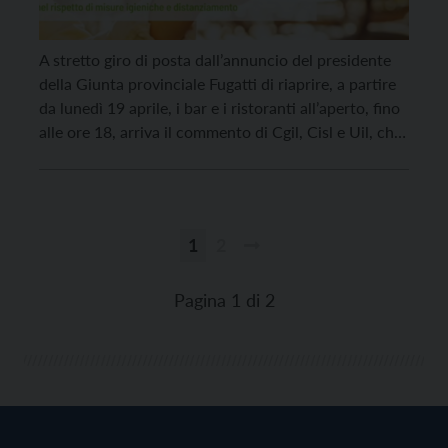
A stretto giro di posta dall’annuncio del presidente
della Giunta provinciale Fugatti di riaprire, a partire
da lunedì 19 aprile, i bar e i ristoranti all’aperto, fino
alle ore 18, arriva il commento di Cgil, Cisl e Uil, che
definiscono “un azzardo” la decisione della Provincia
di forzare la mano, senza nessun confronto né via
[…]
1
2
Paginazione
degli
Pagina 1 di 2
articoli