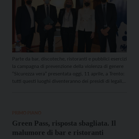
Parte da bar, discoteche, ristoranti e pubblici esercizi
la campagna di prevenzione della violenza di genere
“Sicurezza vera” presentata oggi, 11 aprile, a Trento:
tutti questi luoghi diventeranno dei presidi di legalità
e tutela, delle sentinelle del territorio. In Italia esiste
un pubblico esercizio ogni 250 abitati: basterebbe
questo dato da solo a spiegare l’importanza […]
PRIMO PIANO
Green Pass, risposta sbagliata. Il
malumore di bar e ristoranti