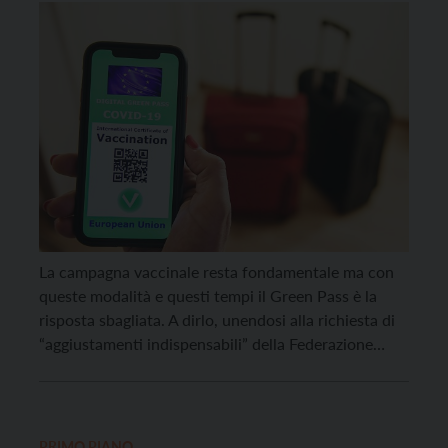
La campagna vaccinale resta fondamentale ma con
queste modalità e questi tempi il Green Pass è la
risposta sbagliata. A dirlo, unendosi alla richiesta di
“aggiustamenti indispensabili” della Federazione
Nazionale FIPE, sono Fabia Roman e Marco
Fontanari, vicepresidenti di Confcommercio Trentino
e presidenti, rispettivamente, dell’Associazione
pubblici esercizi e dell’Associazione ristoratori
PRIMO PIANO