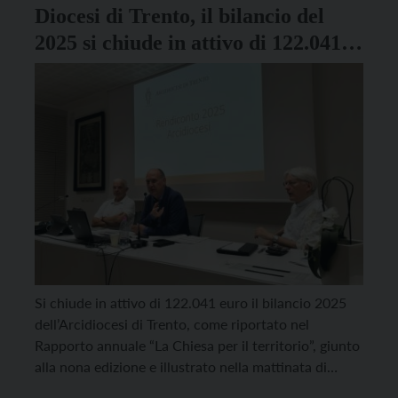
dall’Alleanza Democratica Autonomista – composta
Diocesi di Trento, il bilancio del
da […]
2025 si chiude in attivo di 122.041
euro
Si chiude in attivo di 122.041 euro il bilancio 2025
dell’Arcidiocesi di Trento, come riportato nel
Rapporto annuale “La Chiesa per il territorio”, giunto
alla nona edizione e illustrato nella mattinata di
sabato 20 giugno al Polo culturale Vigilianum, in un