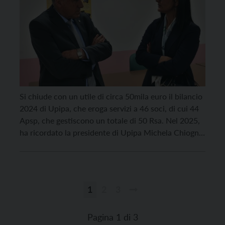
Si chiude con un utile di circa 50mila euro il bilancio
2024 di Upipa, che eroga servizi a 46 soci, di cui 44
Apsp, che gestiscono un totale di 50 Rsa. Nel 2025,
ha ricordato la presidente di Upipa Michela Chiogna,
è già stato avviato l’ufficio che, presso Apac, si
occupa degli appalti delle case […]
1
2
3
Paginazione
degli
Pagina 1 di 3
articoli