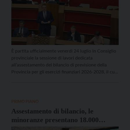
È partita ufficialmente venerdì 24 luglio in Consiglio
provinciale la sessione di lavori dedicata
all’assestamento del bilancio di previsione della
Provincia per gli esercizi finanziari 2026-2028, il cui
esame occuperà l’aula per l’intera settimana
prossima. Disponibili 599 milioni di euro per il 2026
e 178 milioni nel biennio successivo. “Una manovra
nel segno della continuità […]
PRIMO PIANO
Assestamento di bilancio, le
minoranze presentano 18.000
emendamenti