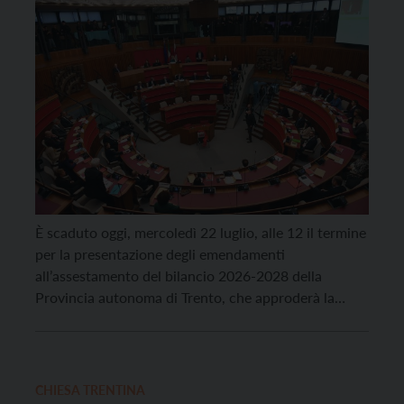
È scaduto oggi, mercoledì 22 luglio, alle 12 il termine
per la presentazione degli emendamenti
all’assestamento del bilancio 2026-2028 della
Provincia autonoma di Trento, che approderà la
prossima settimana nell’aula del Consiglio
provinciale. Le minoranze ne hanno depositati
complessivamente circa 18mila, prevalentemente di
natura ostruzionistica: 13mila sono stati presentati
CHIESA TRENTINA