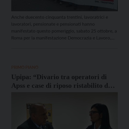
Anche duecento cinquanta trentini, lavoratrici e
lavoratori, pensionate e pensionati hanno
manifestato questo pomeriggio, sabato 25 ottobre, a
Roma per la manifestazione Democrazia e Lavoro,
organizzata dalla Cgil. In piazza San Giovanni
moltissime persone hanno voluto dire “no” ad una
legge di bilancio che reputano iniqua, insufficiente e
inadeguata a sostenere il potere d’acquisto di […]
PRIMO PIANO
Upipa: “Divario tra operatori di
Apss e case di riposo ristabilito dal
bilancio”