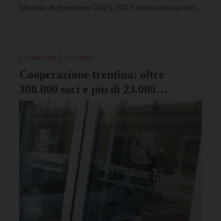
bilancio di previsione 2025-2027, illustrato martedì
24 giugno alle categorie economiche e ai sindacati
dal presidente Maurizio Fugatti. La proposta di legge
farà un passaggio al Cal nella giornata di oggi
(mercoledì […]
ECONOMIA E LAVORO
Cooperazione trentina: oltre
300.000 soci e più di 23.000
lavoratori