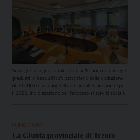
Sostegno alla genitorialità fino ai 10 anni con assegni
graduati in base all’Icef, estensione della deduzione
di 30.000 euro ai fini dell’addizionale Irpef anche per
il 2026, indicizzazione per l’accesso ai servizi sociali e
un significativo potenziamento delle risorse per il
personale sanitario e infermieristico. Sono alcuni
degli emendamenti presentati all’Alleanza
Democratica Autonomista in vista […]
PRIMO PIANO
La Giunta provinciale di Trento