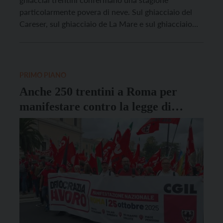
particolarmente povera di neve. Sul ghiacciaio del
Careser, sul ghiacciaio de La Mare e sul ghiacciaio
dell’Adamello l’accumulo nevoso risulta infatti
fortemente inferiore alle medie degli ultimi anni, con
valori che in alcuni settori si avvicinano alla metà di
quelli normalmente […]
PRIMO PIANO
Anche 250 trentini a Roma per
manifestare contro la legge di
bilancio