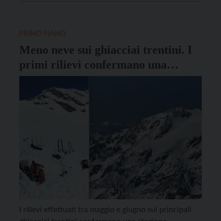
incontro riservato ai membri dei Consigli per gli
affari economici delle parrocchie trentine. Oltre […]
PRIMO PIANO
Meno neve sui ghiacciai trentini. I
primi rilievi confermano una
stagione difficile
I rilievi effettuati tra maggio e giugno sui principali
ghiacciai trentini confermano una stagione