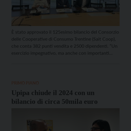
È stato approvato il 125esimo bilancio del Consorzio
delle Cooperative di Consumo Trentine (Sait Coop),
che conta 382 punti vendita e 2500 dipendenti. “Un
esercizio impegnativo, ma anche con importanti
soddisfazioni”, ha commentato il presidente Renato
Dalpalù. “Nel 2024 – ha ricordato – la Famiglia
Cooperativa di Konisberg ha deciso di rientrare nella
nostra compagine […]
PRIMO PIANO
Upipa chiude il 2024 con un
bilancio di circa 50mila euro