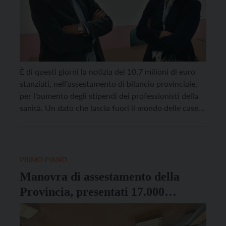
È di questi giorni la notizia dei 10,7 milioni di euro
stanziati, nell’assestamento di bilancio provinciale,
per l’aumento degli stipendi dei professionisti della
sanità. Un dato che lascia fuori il mondo delle case
di riposo. La scelta spiazza dunque Upipa, che
interviene con la presidente Michela Chiogna:
“Apprezziamo la considerazione e l’attenzione
riservata alle Case […]
PRIMO PIANO
Manovra di assestamento della
Provincia, presentati 17.000
emendamenti