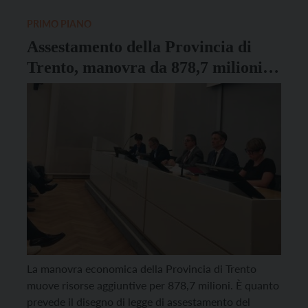
contrattuali del comparto pubblico (con l’obiettivo di
aumentare del 6% […]
PRIMO PIANO
Assestamento della Provincia di
Trento, manovra da 878,7 milioni
sul 2025
La manovra economica della Provincia di Trento
muove risorse aggiuntive per 878,7 milioni. È quanto
prevede il disegno di legge di assestamento del