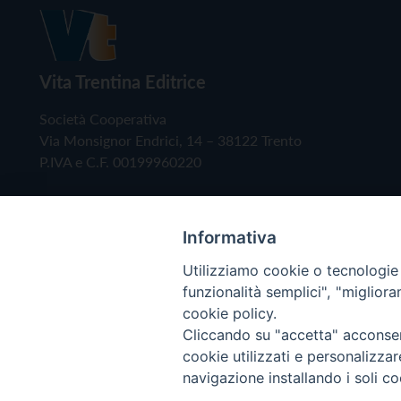
Vita Trentina Editrice
Società Cooperativa
Via Monsignor Endrici, 14 – 38122 Trento
P.IVA e C.F. 00199960220
Informativa
Utilizziamo cookie o tecnologie s
funzionalità semplici", "miglior
cookie policy.
Cliccando su "accetta" acconsent
Copyright © 2019 - Tutti i diritti riservati - Vita
cookie utilizzati e personalizza
navigazione installando i soli co
Privacy Policy