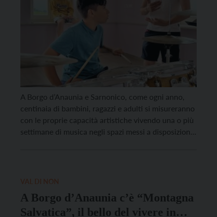
A Borgo d’Anaunia e Sarnonico, come ogni anno,
centinaia di bambini, ragazzi e adulti si misureranno
con le proprie capacità artistiche vivendo una o più
settimane di musica negli spazi messi a disposizione
dai comuni. Sei ore al giorno di lezione di
pianoforte, canto, chitarra, batteria, violino, sax,
flauto traverso e basso. L’edizione 2022 del […]
VAL DI NON
A Borgo d’Anaunia c’è “Montagna
Salvatica”, il bello del vivere in