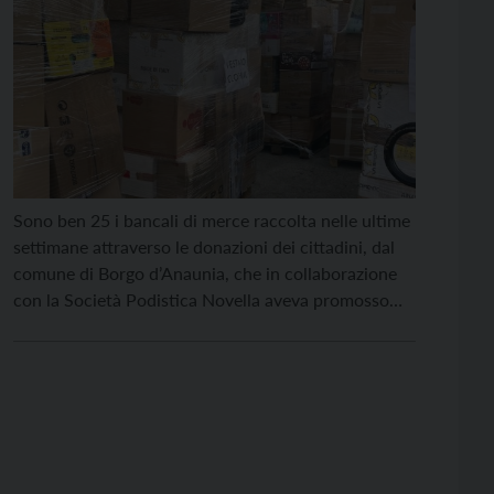
Sono ben 25 i bancali di merce raccolta nelle ultime
settimane attraverso le donazioni dei cittadini, dal
comune di Borgo d’Anaunia, che in collaborazione
con la Società Podistica Novella aveva promosso
una raccolta di beni per sostenere le popolazioni
colpite dalla guerra in Ucraina. Un intero tir, carico
di beni di prima necessità che è partito, […]