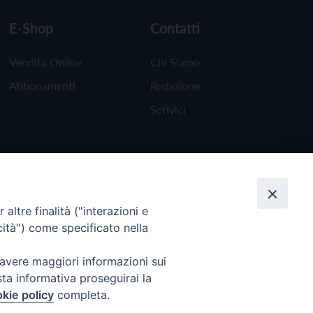
E-Shop
Contatti
Vendita Online
Chi Siamo
Abbonamenti
Redazione
Scrivici
altre finalità ("interazioni e
cità") come specificato nella
 avere maggiori informazioni sui
sta informativa proseguirai la
kie policy
completa.