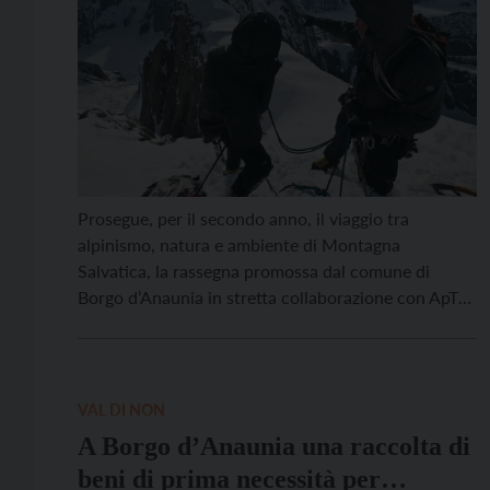
Prosegue, per il secondo anno, il viaggio tra
alpinismo, natura e ambiente di Montagna
Salvatica, la rassegna promossa dal comune di
Borgo d’Anaunia in stretta collaborazione con ApT
Val di Non e Trento Film Festival, alla scoperta della
montagna e delle persone che la abitano. Attraverso
proiezioni, riflessioni letterarie, dialoghi e confronti,
Montagna Salvatica si propone di abbracciare gli
VAL DI NON
[…]
A Borgo d’Anaunia una raccolta di
beni di prima necessità per