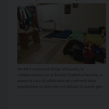
l’Ucraina
Anche il comune di Borgo d’Anaunia, in
collaborazione con la Società Podistica Novella, si
unisce al coro di solidarietà nei confronti della
popolazione ucraina che si è attivato in questi giorni
in tutto il Trentino, promuovendo una raccolta di
beni di prima necessità per sostenere le popolazioni
colpite dalla guerra. La raccolta viene effettuata dal