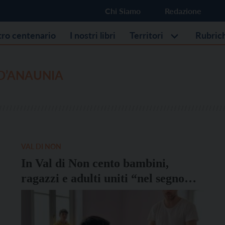
Chi Siamo
Redazione
stro centenario
I nostri libri
Territori
Rubric
D’ANAUNIA
VAL DI NON
In Val di Non cento bambini,
ragazzi e adulti uniti “nel segno
della musica” per il Campus Estivo