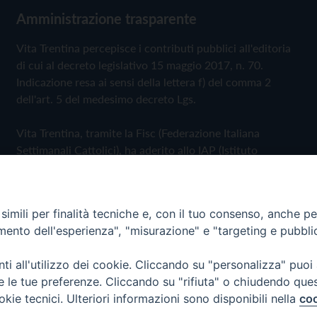
Amministrazione trasparente
Vita Trentina percepisce i contributi pubblici all'editoria
di cui al decreto legislativo 15 maggio 2017, n. 70.
Indicazione resa ai sensi della lettera f) del comma 2
dell'art. 5 del medesimo decreto Lgs.
Vita Trentina, tramite la Fisc (Federazione Italiana
Settimanali Cattolici), ha aderito allo IAP (Istituto
dell'Autodisciplina Pubblicitaria) accettando il Codice di
Autodisciplina della Comunicazione Commerciale
imili per finalità tecniche e, con il tuo consenso, anche per 
Privacy Policy
Cookie Policy
amento dell'esperienza", "misurazione" e "targeting e pubbli
i all'utilizzo dei cookie. Cliccando su "personalizza" puoi
 Trentina Editrice
re le tue preferenze. Cliccando su "rifiuta" o chiudendo que
okie tecnici. Ulteriori informazioni sono disponibili nella
coo