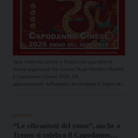
Sarà celebrato anche a Trento con una serie di
eventi organizzati dal Centro Studi Martino Martini
il Capodanno Cinese 2025. Gli
appuntamenti, nell’ambito del progetto Il Sogno di
Marco Polo, cofinanziato dalla Fondazione Caritro,
con il supporto del Comune di Trento e in
partnership con l’associazione Glow e con
l’Associazione Cinese Trentino, cominceranno
CULTURA
mercoledì 29 gennaio […]
“Le vibrazioni del rosso”, anche a
Trento si celebra il Capodanno