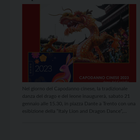
Nel giorno del Capodanno cinese, la tradizionale
danza del drago e del leone inaugurerà, sabato 21
gennaio alle 15.30, in piazza Dante a Trento con una
esibizione della “Italy Lion and Dragon Dance“,
l’anno del coniglio d’acqua, che durerà fino al 9
febbraio 2024. Il Coniglio è il quarto dei 12 animali
dello zodiaco cinese, […]