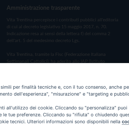
Amministrazione trasparente
Vita Trentina percepisce i contributi pubblici all'editoria
di cui al decreto legislativo 15 maggio 2017, n. 70.
Indicazione resa ai sensi della lettera f) del comma 2
dell'art. 5 del medesimo decreto Lgs.
Vita Trentina, tramite la Fisc (Federazione Italiana
Settimanali Cattolici), ha aderito allo IAP (Istituto
dell'Autodisciplina Pubblicitaria) accettando il Codice di
Autodisciplina della Comunicazione Commerciale
imili per finalità tecniche e, con il tuo consenso, anche per 
Privacy Policy
Cookie Policy
amento dell'esperienza", "misurazione" e "targeting e pubbli
i all'utilizzo dei cookie. Cliccando su "personalizza" puoi
 Trentina Editrice
re le tue preferenze. Cliccando su "rifiuta" o chiudendo que
okie tecnici. Ulteriori informazioni sono disponibili nella
coo