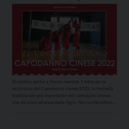
cinese
Si celebra anche a Trento martedì 1 febbraio la
ricorrenza del Capodanno cinese 2022, la festività
tradizionale più importante del calendario cinese,
che dà inizio all’anno della Tigre. Nel cortile interno
di Palazzo Geremia infatti sono state posizionate
due lanterne, in segno di vicinanza della città alla
ricorrenza, e, nell’ambito delle celebrazioni