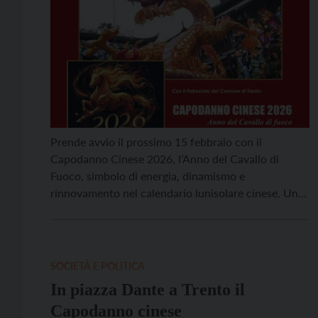
Prende avvio il prossimo 15 febbraio con il
Capodanno Cinese 2026, l’Anno del Cavallo di
Fuoco, simbolo di energia, dinamismo e
rinnovamento nel calendario lunisolare cinese. Una
ricorrenza che sarà festeggiata anche a Trento con
un programma di eventi promosso dal Centro Studi
Martino Martini che culminerà il 15 febbraio in
piazza Dante alle 11.30 […]
SOCIETÀ E POLITICA
In piazza Dante a Trento il
Capodanno cinese