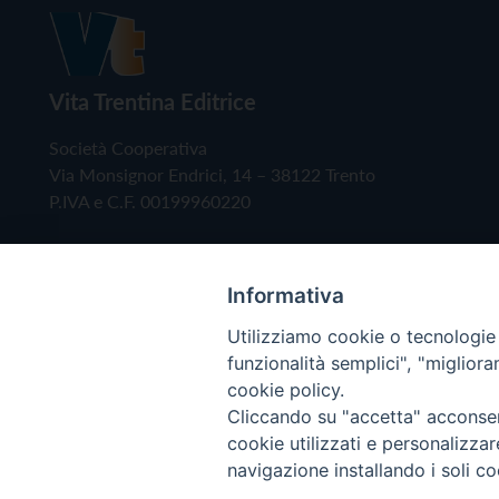
Vita Trentina Editrice
Società Cooperativa
Via Monsignor Endrici, 14 – 38122 Trento
P.IVA e C.F. 00199960220
Informativa
Utilizziamo cookie o tecnologie s
funzionalità semplici", "miglior
cookie policy.
Cliccando su "accetta" acconsent
Copyright © 2019 - Tutti i diritti riservati - Vita
cookie utilizzati e personalizza
navigazione installando i soli co
Privacy Policy