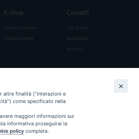
E-Shop
Contatti
Vendita Online
Chi Siamo
Abbonamenti
Redazione
Scrivici
altre finalità ("interazioni e
cità") come specificato nella
 avere maggiori informazioni sui
sta informativa proseguirai la
kie policy
completa.