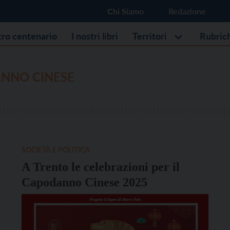
Chi Siamo
Redazione
stro centenario
I nostri libri
Territori
Rubric
NNO CINESE
SOCIETÀ E POLITICA
A Trento le celebrazioni per il
Capodanno Cinese 2025