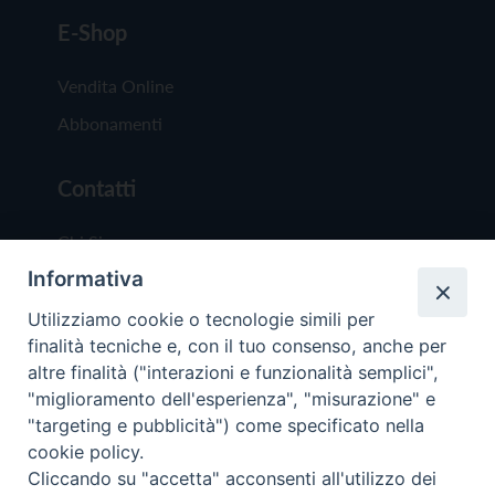
E-Shop
Vendita Online
Abbonamenti
Contatti
Chi Siamo
Informativa
Redazione
Scrivici
Utilizziamo cookie o tecnologie simili per
finalità tecniche e, con il tuo consenso, anche per
altre finalità ("interazioni e funzionalità semplici",
"miglioramento dell'esperienza", "misurazione" e
"targeting e pubblicità") come specificato nella
cookie policy.
Copyright © 2019 - Tutti i diritti riservati - Vit
Cliccando su "accetta" acconsenti all'utilizzo dei
Trentina Editrice