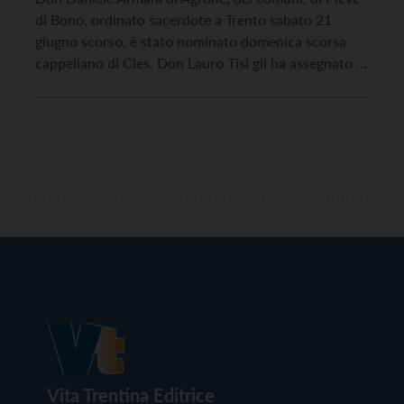
di Bono, ordinato sacerdote a Trento sabato 21
giugno scorso, è stato nominato domenica scorsa
cappellano di Cles. Don Lauro Tisi gli ha assegnato le
parrocchie di Cles, Mechel, Nanno, Pavillo, Rallo,
Sanzenone, Tassullo e Tuenno.“È la prima volta che
assegno tante parrocchie a un cappellano”, […]
Vita Trentina Editrice