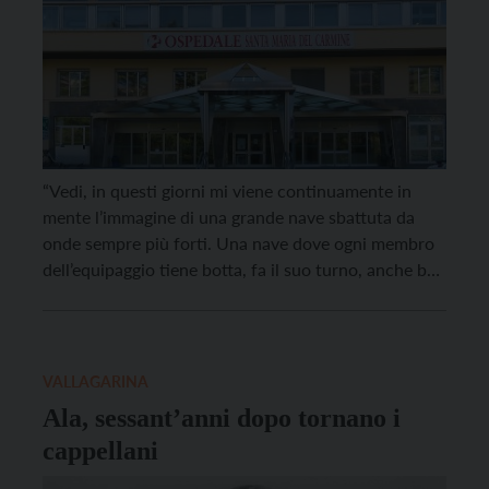
“Vedi, in questi giorni mi viene continuamente in
mente l’immagine di una grande nave sbattuta da
onde sempre più forti. Una nave dove ogni membro
dell’equipaggio tiene botta, fa il suo turno, anche ben
oltre l’orario. Non molla, perché ognuno fa il suo
servizio importante, dall’addetto alle pulizie ai
primari, dal portinaio alle Oss”. E’ […]
VALLAGARINA
Ala, sessant’anni dopo tornano i
cappellani