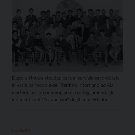
Dopo un’intera vita dedicata al servizio sacerdotale
in varie parrocchie del Trentino, ritornano ad Ala
martedì, per un pomeriggio di festeggiamenti, gli
indimenticabili “cappellani” degli anni ’50: don
Corrado Corradini e don Valentino Chiocchetti.
Giunti in Vallagarina tra il 1955 e il 1956, avevano
trovato una realtà sociale attiva e laboriosa, che fino
a quegli […]
CULTURA