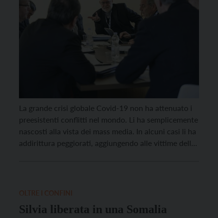
La grande crisi globale Covid-19 non ha attenuato i
preesistenti conflitti nel mondo. Li ha semplicemente
nascosti alla vista dei mass media. In alcuni casi li ha
addirittura peggiorati, aggiungendo alle vittime della
guerra quelle decedute a causa della pandemia in
paesi privi di presidi ospedalieri e di sistemi di cura
adeguati. E’ il caso, […]
OLTRE I CONFINI
Silvia liberata in una Somalia