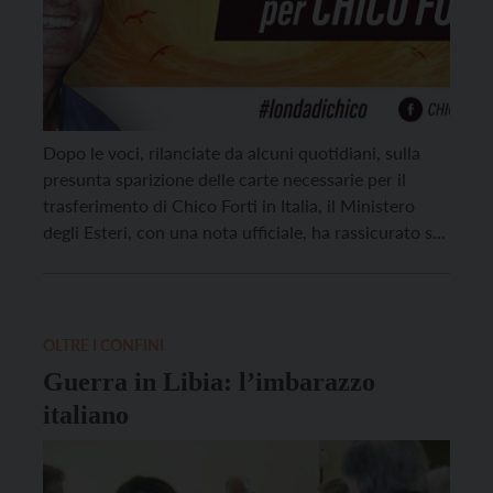
Dopo le voci, rilanciate da alcuni quotidiani, sulla
presunta sparizione delle carte necessarie per il
trasferimento di Chico Forti in Italia, il Ministero
degli Esteri, con una nota ufficiale, ha rassicurato sul
procedere delle pratiche in corso. “Non risulta
alcuno «smarrimento» di documentazione”, spiega la
Farnesina: “Quella relativa al trasferimento in Italia
del signor Forti […]
OLTRE I CONFINI
Guerra in Libia: l’imbarazzo
italiano