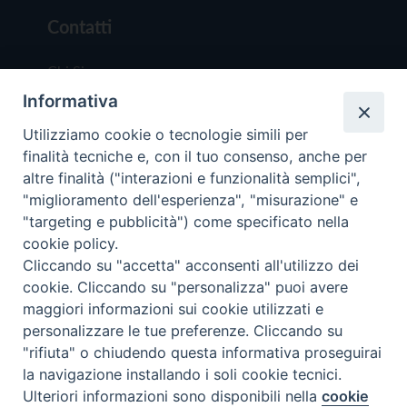
Contatti
Chi Siamo
Informativa
Redazione
Scrivici
Utilizziamo cookie o tecnologie simili per
finalità tecniche e, con il tuo consenso, anche per
altre finalità ("interazioni e funzionalità semplici",
"miglioramento dell'esperienza", "misurazione" e
"targeting e pubblicità") come specificato nella
cookie policy.
Copyright © 2019 - Tutti i diritti riservati - Vit
Cliccando su "accetta" acconsenti all'utilizzo dei
Trentina Editrice
cookie. Cliccando su "personalizza" puoi avere
maggiori informazioni sui cookie utilizzati e
Privacy Policy
personalizzare le tue preferenze. Cliccando su
Torna all'inizi
"rifiuta" o chiudendo questa informativa proseguirai
la navigazione installando i soli cookie tecnici.
Ulteriori informazioni sono disponibili nella
cookie
Preferenze Cookie