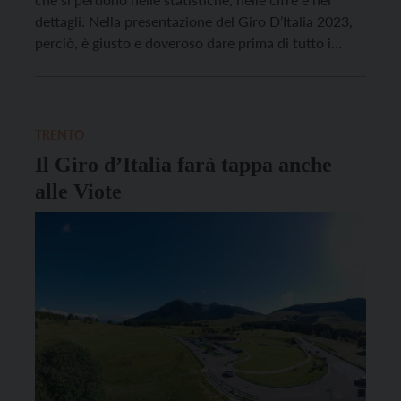
dettagli. Nella presentazione del Giro D’Italia 2023,
perciò, è giusto e doveroso dare prima di tutto i
numeri. La centoseiesima edizione della corsa rosa si
presenta con 3448,6 km e 51300 metri di dislivello.
Dal 6 al 28 […]
TRENTO
Il Giro d’Italia farà tappa anche
alle Viote