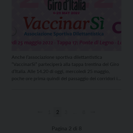
Anche l’associazione sportiva dilettantistica
“VaccinarSì” parteciperà alla tappa trentina del Giro
d’Italia. Alle 14.20 di oggi, mercoledì 25 maggio,
poche ore prima quindi del passaggio dei corridori in
gara, transiterà sotto il traguardo di Lavarone,
l’arrivo di questa 17esima tappa. L’obiettivo è
diffondere il motto “Proteggere la Salute di tutti dalla
disinformazione di pochi”. L’associazione […]
1
2
3
…
8
Paginazione
degli
Pagina 2 di 8
articoli