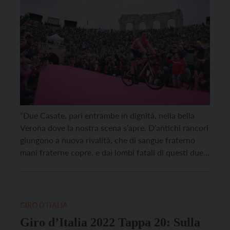
“Due Casate, pari entrambe in dignità, nella bella
Verona dove la nostra scena s’apre. D’antichi rancori
giungono a nuova rivalità, che di sangue fraterno
mani fraterne copre. e dai lombi fatali di questi due
nemici, due amanti sfortunati vengon fuori. Le cui
disaventure e casi infelici, morti loro l’odio spelliran
dei genitori. Se con pazienza […]
GIRO D'ITALIA
Giro d’Italia 2022 Tappa 20: Sulla