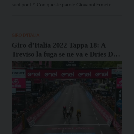
suoi ponti!” Con queste parole Giovanni Ermete
Gaeta descriveva la triste sorte dopo la battaglia di
Caporetto. Oggi per la diciannovesima tappa del
Giro d’Italia i […]
GIRO D'ITALIA
Giro d’Italia 2022 Tappa 18: A
Treviso la fuga se ne va e Dries De
Bondt trionfa!