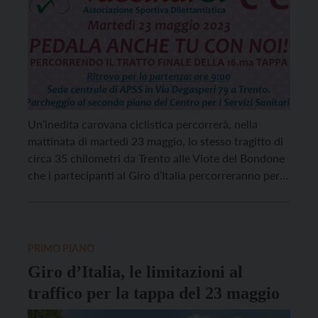
Un’inedita carovana ciclistica percorrerà, nella
mattinata di martedì 23 maggio, lo stesso tragitto di
circa 35 chilometri da Trento alle Viote del Bondone
che i partecipanti al Giro d’Italia percorreranno per
intero nel pomeriggio dello stesso giorno: si tratta
del gruppo di “Pedala anche tu con noi”,
l’appuntamento ciclistico organizzato
dall’associazione sportiva VaccinarSì. In questo […]
PRIMO PIANO
Giro d’Italia, le limitazioni al
traffico per la tappa del 23 maggio