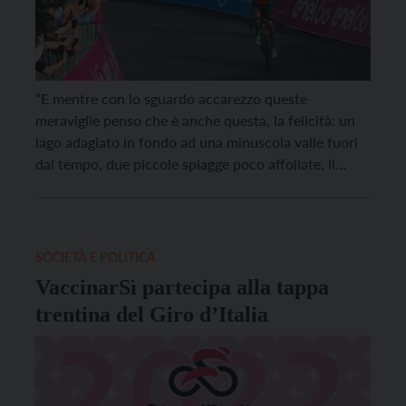
“E mentre con lo sguardo accarezzo queste
meraviglie penso che è anche questa, la felicità: un
lago adagiato in fondo ad una minuscola valle fuori
dal tempo, due piccole spiagge poco affollate, il
chiacchiericcio di un gruppo di vecchietti al bar…”. In
questo modo Riccardo Bertoldi, autore di Nosellari,
cesella poeticamente il lago di Lavarone. […]
SOCIETÀ E POLITICA
VaccinarSì partecipa alla tappa
trentina del Giro d’Italia