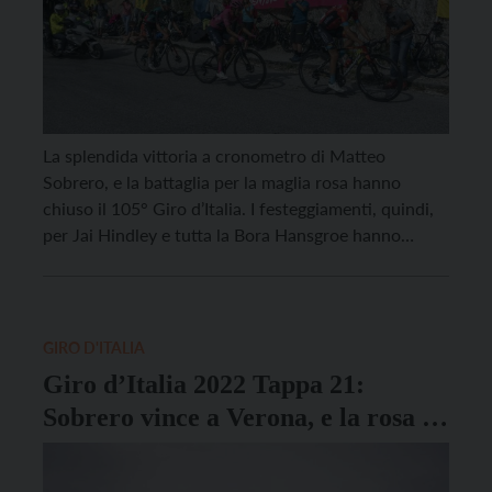
La splendida vittoria a cronometro di Matteo
Sobrero, e la battaglia per la maglia rosa hanno
chiuso il 105° Giro d’Italia. I festeggiamenti, quindi,
per Jai Hindley e tutta la Bora Hansgroe hanno
potuto aver luogo. Così come la soddisfazione per la
maglia azzurra Bouwman, per quella ciclamino di
Demare e la maglia bianca di […]
GIRO D'ITALIA
Giro d’Italia 2022 Tappa 21:
Sobrero vince a Verona, e la rosa è
di Hindley!