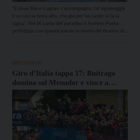
“E dove Sile e Cagnan s’accompagna, tal signoreggia
e va con la testa alta, che già per lui carpir si fa la
ragna”. Nel IX canto del paradiso il Sommo Poeta
profetizza con queste parole la morte del tiranno di
Treviso Rizzardo da Camino. La marca trevigiana non
è solo teatro di oscure trame politiche, […]
GIRO D'ITALIA
Giro d’Italia tappa 17: Buitrago
domina sul Menador e vince a
Lavarone!