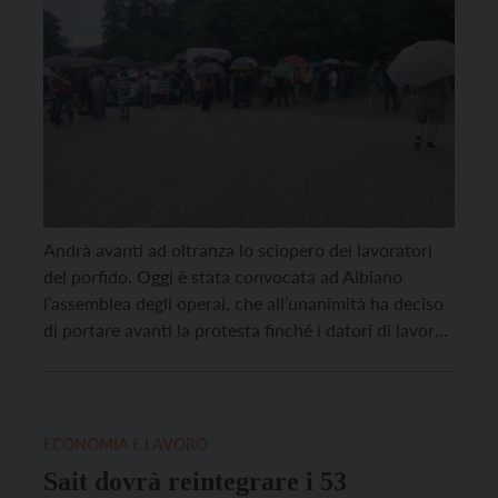
Andrà avanti ad oltranza lo sciopero dei lavoratori
del porfido. Oggi è stata convocata ad Albiano
l’assemblea degli operai, che all’unanimità ha deciso
di portare avanti la protesta finché i datori di lavoro
non risponderanno alle loro richieste. “Dai lavoratori
abbiamo avuto un mandato pieno per portare avanti
la mobilitazione – dicono Giampaolo
Mastrogiuseppe della […]
ECONOMIA E LAVORO
Sait dovrà reintegrare i 53