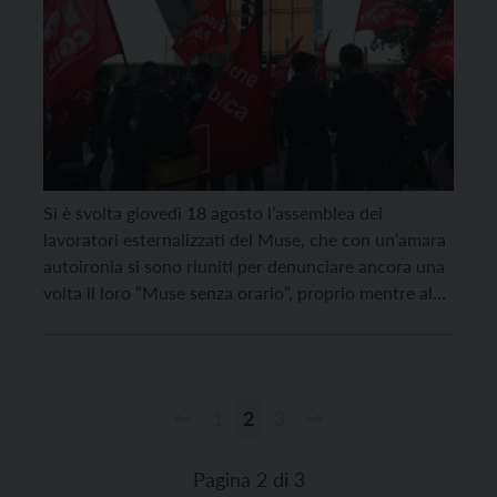
Si è svolta giovedì 18 agosto l’assemblea dei
lavoratori esternalizzati del Muse, che con un’amara
autoironia si sono riuniti per denunciare ancora una
volta il loro “Muse senza orario”, proprio mentre al
museo si svolgeva l’evento “Muse fuori orario”.
Un’iniziativa che segue le numerose proteste dei
lavoratori che da tempo denunciano le difficoltà
nell’organizzare il […]
1
2
3
Paginazione
degli
Pagina 2 di 3
articoli