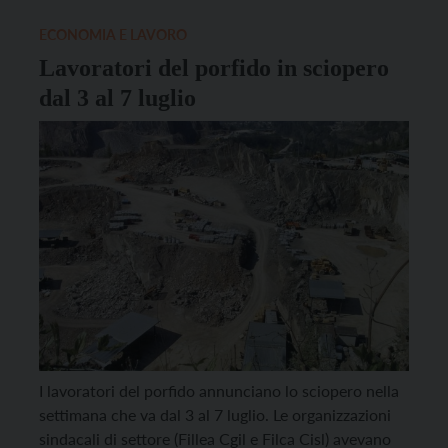
collettivo. Le tre organizzazioni sindacali seguite
dagli avvocati Alberto Ghidoni, Laura Bianchi, […]
ECONOMIA E LAVORO
Lavoratori del porfido in sciopero
dal 3 al 7 luglio
I lavoratori del porfido annunciano lo sciopero nella
settimana che va dal 3 al 7 luglio. Le organizzazioni
sindacali di settore (Fillea Cgil e Filca Cisl) avevano