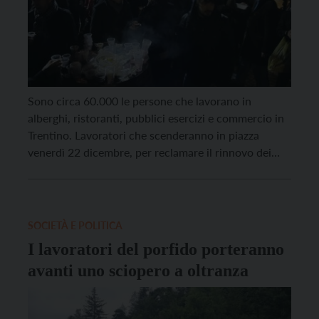
Sono circa 60.000 le persone che lavorano in
alberghi, ristoranti, pubblici esercizi e commercio in
Trentino. Lavoratori che scenderanno in piazza
venerdì 22 dicembre, per reclamare il rinnovo dei
contratti collettivi di lavoro, che non vengono
rinnovati da quasi sei anni. Si tratta – dichiarano i
segretari generali di Cgil, Cisl e Uil del Trentino […]
SOCIETÀ E POLITICA
I lavoratori del porfido porteranno
avanti uno sciopero a oltranza