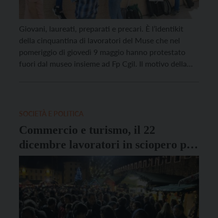
Giovani, laureati, preparati e precari. È l’identikit
della cinquantina di lavoratori del Muse che nel
pomeriggio di giovedì 9 maggio hanno protestato
fuori dal museo insieme ad Fp Cgil. Il motivo della
protesta è nella turnistica, che viene comunicata con
appena 24 ore di anticipo, ma anche gli orari di
lavoro: le cooperative Coopculture, Socioculturale
[…]
SOCIETÀ E POLITICA
Commercio e turismo, il 22
dicembre lavoratori in sciopero per
il rinnovo dei contratti