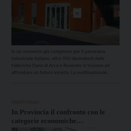
In un momento già complesso per il panorama
industriale italiano, oltre 950 dipendenti delle
fabbriche Dana di Arco e Rovereto si trovano ad
affrontare un futuro incerto. La multinazionale
statunitense Dana Incorporated ha infatti
annunciato la vendita degli stabilimenti italiani, una
decisione che getta un’ombra di preoccupazione sui
lavoratori e sulle loro famiglie. Un quadro […]
PRIMO PIANO
In Provincia il confronto con le
categorie economiche
sull’emergenza abitativa