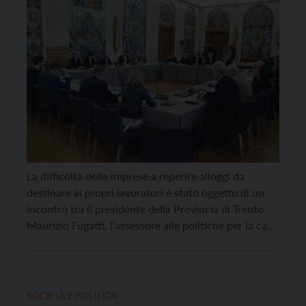
La difficoltà delle imprese a reperire alloggi da
destinare ai propri lavoratori è stato oggetto di un
incontro tra il presidente della Provincia di Trento
Maurizio Fugatti, l’assessore alle politiche per la casa
Simone Marchiori, l’assessore allo sviluppo
economico, lavoro, università e ricerca Achille
Spinelli ed i rappresentanti delle categorie
economiche trentine. “Siamo consapevoli che […]
SOCIETÀ E POLITICA