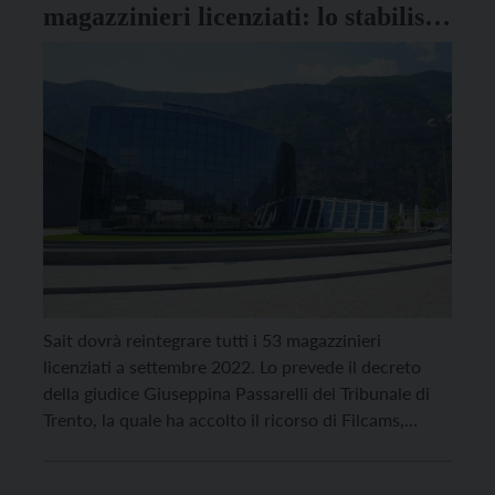
magazzinieri licenziati: lo stabilisce
il decreto della giudice del
Tribunale di Trento
Sait dovrà reintegrare tutti i 53 magazzinieri
licenziati a settembre 2022. Lo prevede il decreto
della giudice Giuseppina Passarelli del Tribunale di
Trento, la quale ha accolto il ricorso di Filcams,
Fisascat e Uiltucs per condotta antisindacale,
revocando così la procedura di licenziamento