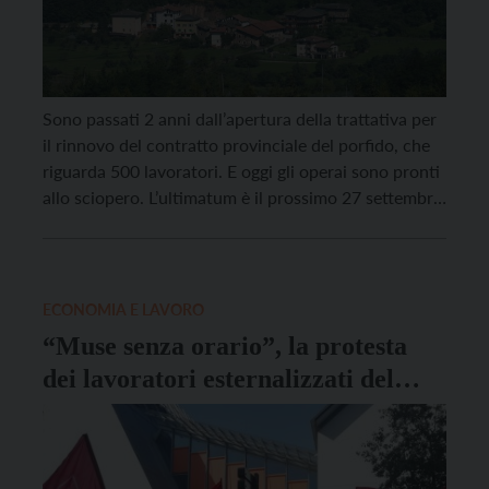
Sono passati 2 anni dall’apertura della trattativa per
il rinnovo del contratto provinciale del porfido, che
riguarda 500 lavoratori. E oggi gli operai sono pronti
allo sciopero. L’ultimatum è il prossimo 27 settembre,
quando Fillea Cgil e Filca Cisl incontreranno ancora
una volta le rappresentanze datoriali. Se in quella
sede le imprese non daranno risposte […]
ECONOMIA E LAVORO
“Muse senza orario”, la protesta
dei lavoratori esternalizzati del
Muse