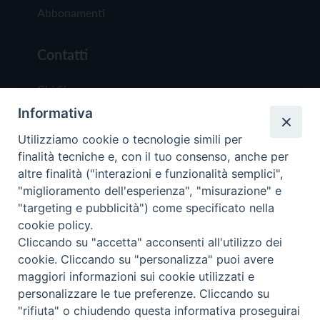
Abbonamenti
Contatti
Chi Siamo
Informativa
Redazione
Scrivici
Utilizziamo cookie o tecnologie simili per
finalità tecniche e, con il tuo consenso, anche per
altre finalità ("interazioni e funzionalità semplici",
"miglioramento dell'esperienza", "misurazione" e
"targeting e pubblicità") come specificato nella
cookie policy.
Copyright © 2019 - Tutti i diritti riservati - Vit
Cliccando su "accetta" acconsenti all'utilizzo dei
Trentina Editrice
cookie. Cliccando su "personalizza" puoi avere
maggiori informazioni sui cookie utilizzati e
Privacy Policy
personalizzare le tue preferenze. Cliccando su
Torna all'inizi
"rifiuta" o chiudendo questa informativa proseguirai