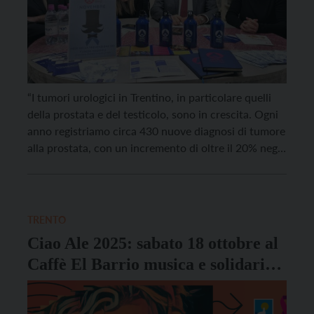
“I tumori urologici in Trentino, in particolare quelli
della prostata e del testicolo, sono in crescita. Ogni
anno registriamo circa 430 nuove diagnosi di tumore
alla prostata, con un incremento di oltre il 20% negli
ultimi due anni“. Sono i dati presentati dal direttore
dell’Urologia dell’Ospedale Santa Chiara di Trento
Tommaso Cai in occasione della […]
TRENTO
Ciao Ale 2025: sabato 18 ottobre al
Caffè El Barrio musica e solidarietà
per la ricerca sul tumore