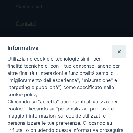
Abbonamenti
Contatti
Chi Siamo
Informativa
Redazione
Scrivici
Utilizziamo cookie o tecnologie simili per
finalità tecniche e, con il tuo consenso, anche per
altre finalità ("interazioni e funzionalità semplici",
"miglioramento dell'esperienza", "misurazione" e
"targeting e pubblicità") come specificato nella
cookie policy.
Copyright © 2019 - Tutti i diritti riservati - Vit
Cliccando su "accetta" acconsenti all'utilizzo dei
Trentina Editrice
cookie. Cliccando su "personalizza" puoi avere
maggiori informazioni sui cookie utilizzati e
Privacy Policy
personalizzare le tue preferenze. Cliccando su
Torna all'inizi
"rifiuta" o chiudendo questa informativa proseguirai