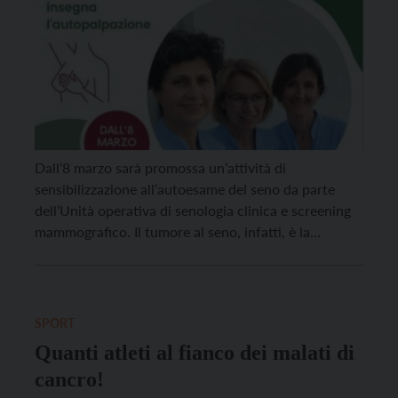
Dall’8 marzo sarà promossa un’attività di
sensibilizzazione all’autoesame del seno da parte
dell’Unità operativa di senologia clinica e screening
mammografico. Il tumore al seno, infatti, è la
neoplasia più frequente nelle donne a livello
mondiale, e rappresenta circa il 25 per cento di tutte
le neoplasie di genere femminile. Grazie alla preziosa
guida delle infermiere […]
SPORT
Quanti atleti al fianco dei malati di
cancro!