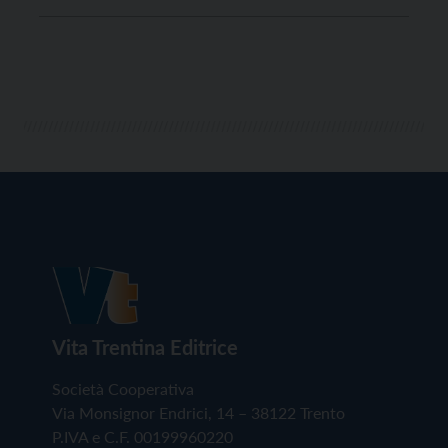
la Lega italiana per la lotta contro i tumori (Lilt) e da
Anci con l’Associazione italiana per la ricerca sul
cancro (Airc), illuminando di rosa fino […]
Vita Trentina Editrice
Società Cooperativa
Via Monsignor Endrici, 14 – 38122 Trento
P.IVA e C.F. 00199960220