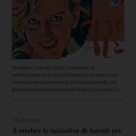
Prosegue “Ciao Ale 2025”, l’iniziativa di
sensibilizzazione e raccolta fondi per la ricerca sul
tumore al seno in memoria di Alessia Gadotti, una
giovane donna scomparsa otto anni fa a causa di una
forma particolarmente aggressiva di carcinoma
mammario, con l’obiettivo che dal ricordo di Alessia
nascano nuove opportunità di ricerca e speranza.
Grazie alla generosità […]
PRIMO PIANO
A ottobre le iniziative di Anvolt per