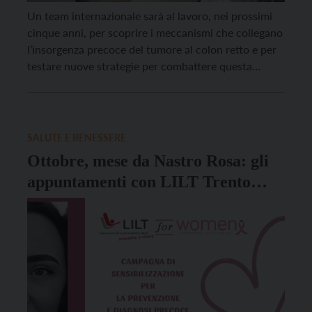
Un team internazionale sarà al lavoro, nei prossimi
cinque anni, per scoprire i meccanismi che collegano
l’insorgenza precoce del tumore al colon retto e per
testare nuove strategie per combattere questa
malattia. Della squadra di ricercatori fa parte – unico
italiano – Nicola Segata, professore del
Dipartimento di biologia cellulare, computazionale e
integrata – Cibio […]
SALUTE E BENESSERE
Ottobre, mese da Nastro Rosa: gli
appuntamenti con LILT Trento
contro il tumore al seno