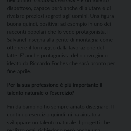
dell’ultimo
TrentoFilmFestival –
è un folletto
dispettoso, capace però anche di aiutare e di
rivelare preziosi segreti agli uomini. Una figura
buona quindi, positiva; ad esempio in uno dei
racconti popolari che lo vede protagonista, il
Salvanel insegna alla gente di montagna come
ottenere il formaggio dalla lavorazione del
latte. E’ anche protagonista del nuovo gioco
ideato da Riccardo Foches che sarà pronto per
fine aprile.
Per la sua professione è più importante il
talento naturale o l’esercizio?
Fin da bambino ho sempre amato disegnare. Il
continuo esercizio quindi mi ha aiutato a
sviluppare un talento naturale. I progetti che
realizzo oggi, richiedono però anche una