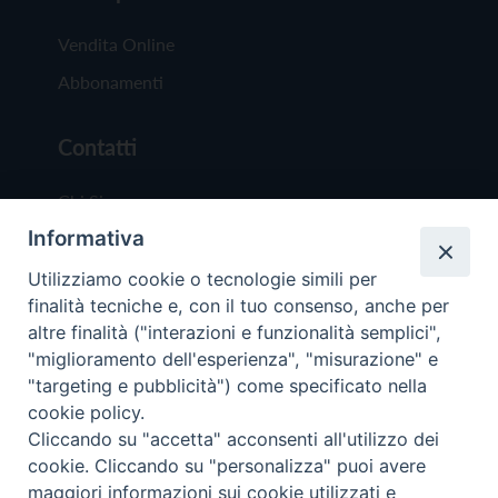
Vendita Online
Abbonamenti
Contatti
Chi Siamo
Informativa
Redazione
Scrivici
Utilizziamo cookie o tecnologie simili per
finalità tecniche e, con il tuo consenso, anche per
altre finalità ("interazioni e funzionalità semplici",
"miglioramento dell'esperienza", "misurazione" e
"targeting e pubblicità") come specificato nella
cookie policy.
Copyright © 2019 - Tutti i diritti riservati - Vit
Cliccando su "accetta" acconsenti all'utilizzo dei
Trentina Editrice
cookie. Cliccando su "personalizza" puoi avere
maggiori informazioni sui cookie utilizzati e