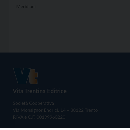
Meridiani
Vita Trentina Editrice
Società Cooperativa
Via Monsignor Endrici, 14 – 38122 Trento
P.IVA e C.F. 00199960220