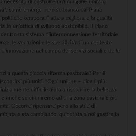
la necessità di costruire un’immagine unitaria
isiva”, come emerge nero su bianco dal Piano
politiche temporali” atte a migliorare la qualità
rvizi in un’ottica di sviluppo sostenibile. Il Piano
i dentro un sistema d’interconnessione territoriale
ze, le vocazioni e le specificità di un contesto
 d’innovazione nel campo dei servizi sociali e delle
nzi a questa piccola riforma pastorale? Per il
coprirsi più uniti. “Ogni unione – dice il più
izialmente difficile aiuta a riscoprire la bellezza
e anche se ci uniremo ad una zona pastorale più
ità. Occorre ripensare però allo stile di
mbiata e sta cambiando, quindi sta a noi gestire la