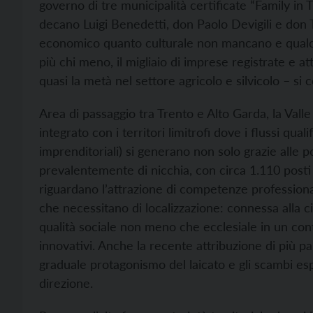
governo di tre municipalità certificate “Family in 
decano Luigi Benedetti, don Paolo Devigili e don Tu
economico quanto culturale non mancano e qualche
più chi meno, il migliaio di imprese registrate e at
quasi la metà nel settore agricolo e silvicolo – si c
Area di passaggio tra Trento e Alto Garda, la Vall
integrato con i territori limitrofi dove i flussi qualif
imprenditoriali) si generano non solo grazie alle pot
prevalentemente di nicchia, con circa 1.110 posti le
riguardano l’attrazione di competenze professional
che necessitano di localizzazione: connessa alla ci
qualità sociale non meno che ecclesiale in un cont
innovativi. Anche la recente attribuzione di più p
graduale protagonismo del laicato e gli scambi esp
direzione.