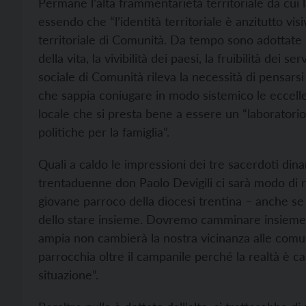
Permane l’alta frammentarietà territoriale da cui 
essendo che “l’identità territoriale è anzitutto v
territoriale di Comunità. Da tempo sono adottate “
della vita, la vivibilità dei paesi, la fruibilità dei se
sociale di Comunità rileva la necessità di pensars
che sappia coniugare in modo sistemico le eccellen
locale che si presta bene a essere un “laboratorio
politiche per la famiglia”.
Quali a caldo le impressioni dei tre sacerdoti dina
trentaduenne don Paolo Devigili ci sarà modo di ris
giovane parroco della diocesi trentina – anche se in
dello stare insieme. Dovremo camminare insieme 
ampia non cambierà la nostra vicinanza alle comun
parrocchia oltre il campanile perché la realtà è ca
situazione”.