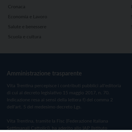
Cronaca
Economia e Lavoro
Salute e benessere
Scuola e cultura
Amministrazione trasparente
Vita Trentina percepisce i contributi pubblici all'editoria
di cui al decreto legislativo 15 maggio 2017, n. 70.
Indicazione resa ai sensi della lettera f) del comma 2
dell'art. 5 del medesimo decreto Lgs.
Vita Trentina, tramite la Fisc (Federazione Italiana
Settimanali Cattolici), ha aderito allo IAP (Istituto