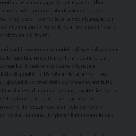
Trentino” e accompagnati da tre pastori (l’ex
llio Paris) le potenzialità di sviluppo tanto
 progresso – stante la crisi che attanaglia, chi
tive in zona, un terzo delle quali nel cavedinese e
onstata su più fronti.
e dei Laghi conserva un modello di specializzazione
icati (turistici, ricreativi, culturali, commerciali,
enzialità di natura ricreativa o turistica,
tto disponibili e 16 mila arrivi all’anno. Esse
i, giovani lavoratori della conoscenza anzitutto,
ttà e alle reti di comunicazione, caratterizzata da
esto istituzionale favorevole ai processi
arrocchie del vezzanese a un solo parroco, il
erienziali tra consulte giovanili muovono in tale