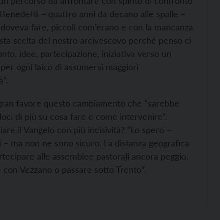
i un percorso da affrontare con spirito di confronto
Benedetti – quattro anni da decano alle spalle –
i doveva fare, piccoli com’erano e con la mancanza
esta scelta del nostro arcivescovo perché penso ci
to, idee, partecipazione, iniziativa verso un
per ogni laico di assumersi maggiori
à”.
n gran favore questo cambiamento che “sarebbe
ci di più su cosa fare e come intervenire”.
are il Vangelo con più incisività? “Lo spero –
ni – ma non ne sono sicuro. La distanza geografica
tecipare alle assemblee pastorali ancora peggio.
e con Vezzano o passare sotto Trento”.