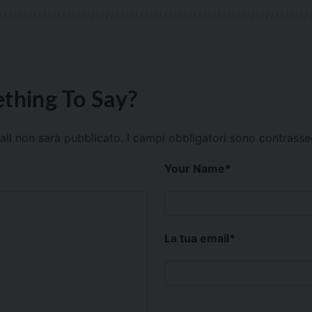
thing To Say?
mail non sarà pubblicato.
I campi obbligatori sono contrass
Your Name
*
La tua email
*