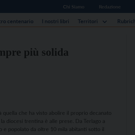
Chi Siamo
Redazione
stro centenario
I nostri libri
Territori
Rubric
empre più solida
tà quella che ha visto abolire il proprio decanato
la diocesi trentina è alle prese. Da Terlago a
 e popolato da oltre 10 mila abitanti sotto il