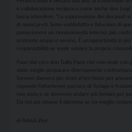
Peraltro nulla è dettato dall’alto, si tratterebbe d
e collaborazione reciproca come anche don Luigi 
lascia intendere. “La soppressione dei decanati s
di nuovi preti. Sono soddisfatto e fiducioso di qu
possa essere un rinnovamento interno: più confron
orizzonte ampio e sereno. È un’opportunità in più 
responsabilità se vuole salvare la propria comunit
Fuori dal coro don Tullio Paris che non vede co
stato meglio preparare diversamente confrontando
Saremo davvero più vicini al territorio per annunci
risponde l’ottantenne parroco di Terlago e frazio
non aiuta e se dovremo andare più lontani per par
Da noi poi rimane il dilemma se sia meglio restar
di
Patrick Zeni