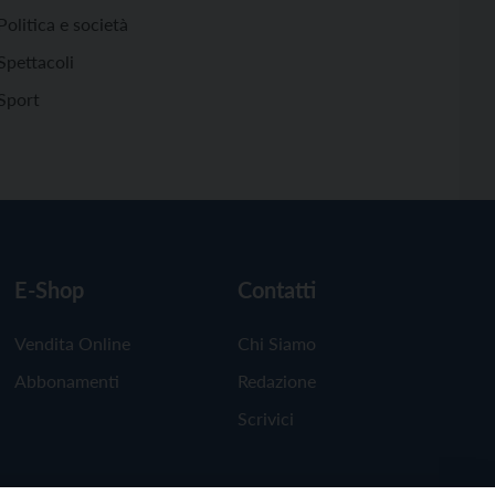
Politica e società
Spettacoli
Sport
E-Shop
Contatti
Vendita Online
Chi Siamo
Abbonamenti
Redazione
Scrivici