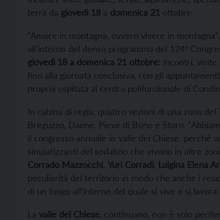
terrà da
giovedì 18
a
domenica 21
ottobre.
“Amore in montagna, ovvero vivere in montagna”. Q
all’interno del denso programma del 124° Congres
giovedì 18 a domenica 21 ottobre:
incontri, visite
fino alla giornata conclusiva, con gli appuntamenti 
propria ospitata al centro polifunzionale di Condin
In cabina di regia, quattro sezioni di una zona de
Breguzzo, Daone, Pieve di Bono e Storo. “Abbiamo
il congresso annuale in valle del Chiese, perché v
simpatizzanti del sodalizio che vivono in altre zon
Corrado Mazzocchi
,
Yuri Corradi
,
Luigina Elena A
peculiarità del territorio in modo che anche i resi
di un luogo all’interno del quale si vive e si lavora
La
valle del Chiese
, continuano, non è solo perifer