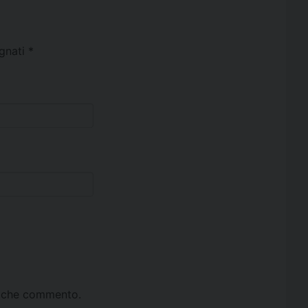
egnati
*
ta che commento.