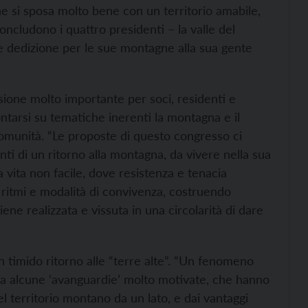
e si sposa molto bene con un territorio amabile,
concludono i quattro presidenti – la valle del
e dedizione per le sue montagne alla sua gente
sione molto importante per soci, residenti e
ontarsi su tematiche inerenti la montagna e il
comunità. “Le proposte di questo congresso ci
ti di un ritorno alla montagna, da vivere nella sua
 vita non facile, dove resistenza e tenacia
 ritmi e modalità di convivenza, costruendo
iene realizzata e vissuta in una circolarità di dare
n timido ritorno alle “terre alte”. “Un fenomeno
 da alcune ‘avanguardie’ molto motivate, che hanno
el territorio montano da un lato, e dai vantaggi