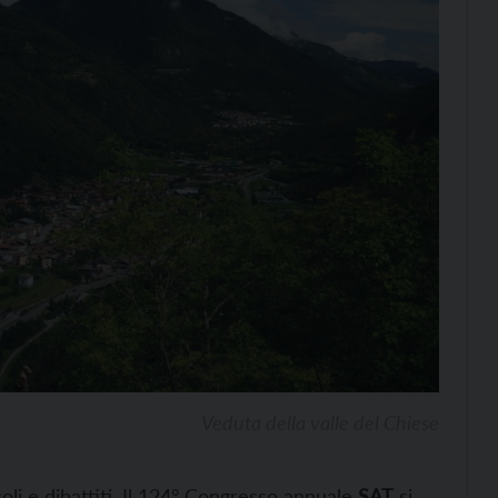
Veduta della valle del Chiese
acoli e dibattiti. Il 124° Congresso annuale
SAT
si