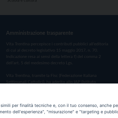
Amministrazione trasparente
Vita Trentina percepisce i contributi pubblici all'editoria
di cui al decreto legislativo 15 maggio 2017, n. 70.
Indicazione resa ai sensi della lettera f) del comma 2
dell'art. 5 del medesimo decreto Lgs.
Vita Trentina, tramite la Fisc (Federazione Italiana
Settimanali Cattolici), ha aderito allo IAP (Istituto
dell'Autodisciplina Pubblicitaria) accettando il Codice di
Autodisciplina della Comunicazione Commerciale
imili per finalità tecniche e, con il tuo consenso, anche per 
Privacy Policy
Cookie Policy
amento dell'esperienza", "misurazione" e "targeting e pubbli