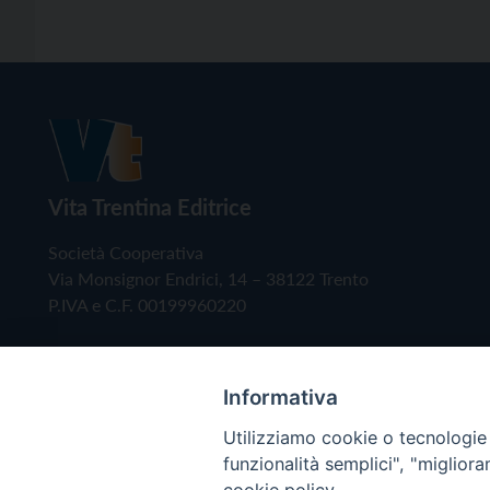
Vita Trentina Editrice
Società Cooperativa
Via Monsignor Endrici, 14 – 38122 Trento
P.IVA e C.F. 00199960220
Informativa
Utilizziamo cookie o tecnologie s
funzionalità semplici", "miglior