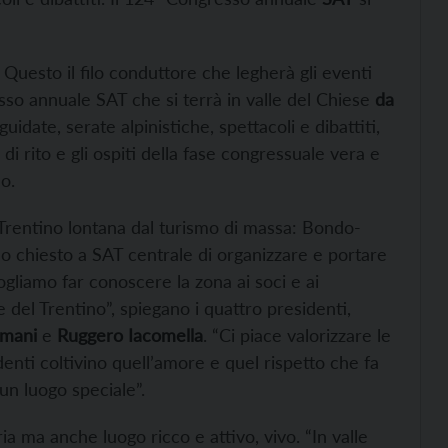
uesto il filo conduttore che legherà gli eventi
so annuale SAT che si terrà in valle del Chiese
da
 guidate, serate alpinistiche, spettacoli e dibattiti,
di rito e gli ospiti della fase congressuale vera e
o.
l Trentino lontana dal turismo di massa: Bondo-
 chiesto a SAT centrale di organizzare e portare
ogliamo far conoscere la zona ai soci e ai
e del Trentino”, spiegano i quattro presidenti,
rmani
e
Ruggero Iacomella
. “Ci piace valorizzare le
denti coltivino quell’amore e quel rispetto che fa
 un luogo speciale”.
ia ma anche luogo ricco e attivo, vivo. “In valle