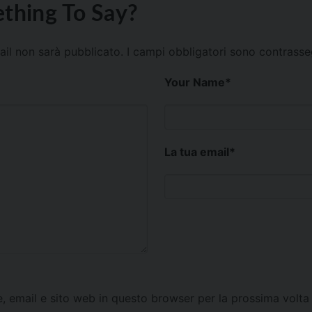
thing To Say?
mail non sarà pubblicato.
I campi obbligatori sono contrass
Your Name
*
La tua email
*
e, email e sito web in questo browser per la prossima vol