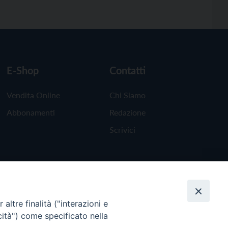
E-Shop
Contatti
Vendita Online
Chi Siamo
Abbonamenti
Redazione
Scrivici
altre finalità ("interazioni e
cità") come specificato nella