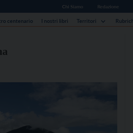
Chi Siamo
Redazione
stro centenario
I nostri libri
Territori
Rubric
na