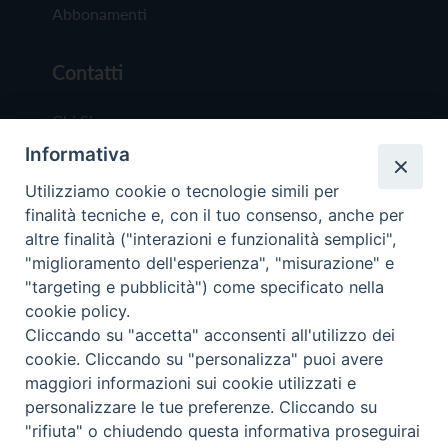
Abbonamenti
Contatti
Chi Siamo
Informativa
Redazione
Scrivici
Utilizziamo cookie o tecnologie simili per
finalità tecniche e, con il tuo consenso, anche per
altre finalità ("interazioni e funzionalità semplici",
"miglioramento dell'esperienza", "misurazione" e
"targeting e pubblicità") come specificato nella
cookie policy.
Copyright © 2019 - Tutti i diritti riservati - Vit
Cliccando su "accetta" acconsenti all'utilizzo dei
Trentina Editrice
cookie. Cliccando su "personalizza" puoi avere
maggiori informazioni sui cookie utilizzati e
Privacy Policy
personalizzare le tue preferenze. Cliccando su
Torna all'inizi
"rifiuta" o chiudendo questa informativa proseguirai