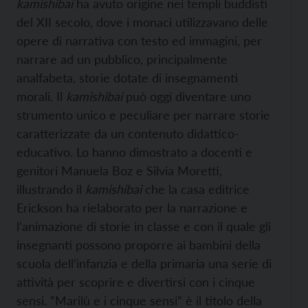
kamishibai
ha avuto origine nei templi buddisti
del
XII secolo, dove i monaci utilizzavano delle
opere di narrativa con testo ed immagini, per
narrare ad un pubblico, principalmente
analfabeta, storie dotate di insegnamenti
morali. Il
kamishibai
può oggi diventare uno
strumento unico e peculiare per narrare storie
caratterizzate da un contenuto didattico-
educativo. Lo hanno dimostrato a docenti e
genitori Manuela Boz e Silvia Moretti,
illustrando il
kamishibai
che la casa editrice
Erickson ha rielaborato per la narrazione e
l’animazione di storie in classe e con il quale gli
insegnanti possono proporre ai bambini della
scuola dell’infanzia e della primaria una serie di
attività per scoprire e divertirsi con i cinque
sensi. “Marilù e i cinque sensi” è il titolo della