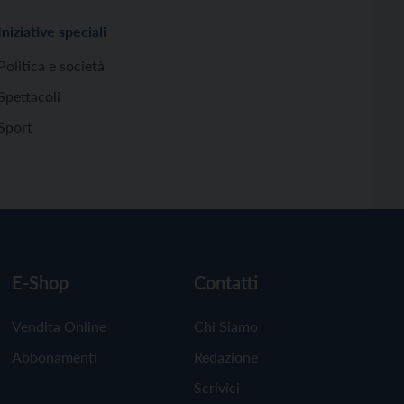
Iniziative speciali
Politica e società
Spettacoli
Sport
E-Shop
Contatti
Vendita Online
Chi Siamo
Abbonamenti
Redazione
Scrivici