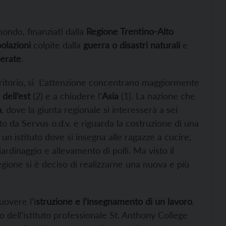
 mondo, finanziati dalla
Regione Trentino-Alto
olazioni
colpite dalla
guerra o disastri naturali
e
perate
.
erritorio, si L’attenzione concentrano maggiormente
dell’est
(2) e a chiudere l’
Asia
(1). La nazione che
a
, dove la giunta regionale si interesserà a sei
to da Servus o.d.v. e riguarda la costruzione di una
 un istituto dove si insegna alle ragazze a cucire,
iardinaggio e allevamento di polli. Ma visto il
egione si è deciso di realizzarne una nuova e più
uovere l’i
struzione e l’insegnamento di un lavoro
.
 dell’istituto professionale St. Anthony College