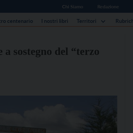
Chi Siamo
Redazione
stro centenario
I nostri libri
Territori
Rubric
e a sostegno del “terzo