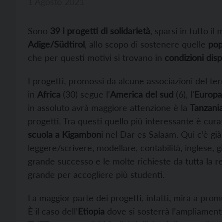
1 Agosto 2021
Sono
39 i progetti di solidarietà
, sparsi in tutto il
Adige/Südtirol
, allo scopo di sostenere quelle
pop
che per questi motivi si trovano in
condizioni dis
I progetti, promossi da alcune associazioni del t
in
Africa
(30) segue l’
America del sud
(6), l’
Europa 
in assoluto avrà maggiore attenzione è la
Tanzani
progetti. Tra questi quello più interessante è cura
scuola a Kigambon
i nel Dar es Salaam. Qui c’è già
leggere/scrivere, modellare, contabilità, inglese, g
grande successo e le molte richieste da tutta la r
grande per accogliere più studenti.
La maggior parte dei progetti, infatti, mira a prom
È il caso dell’
Etiopia
dove si sosterrà l’ampliamento