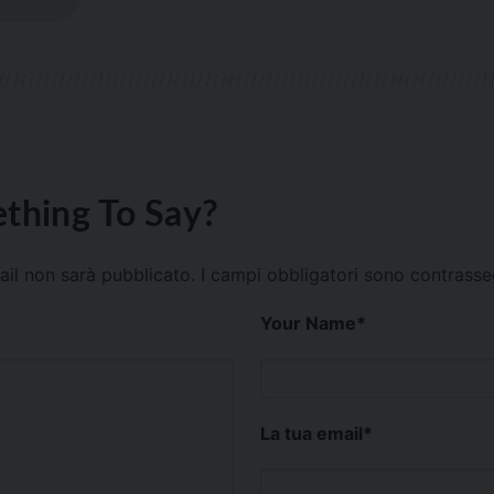
thing To Say?
mail non sarà pubblicato.
I campi obbligatori sono contrass
Your Name
*
La tua email
*