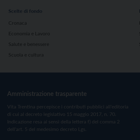
Scelte di fondo
Cronaca
Economia e Lavoro
Salute e benessere
Scuola e cultura
Amministrazione trasparente
Vita Trentina percepisce i contributi pubblici all'editoria
di cui al decreto legislativo 15 maggio 2017, n. 70.
Indicazione resa ai sensi della lettera f) del comma 2
dell'art. 5 del medesimo decreto Lgs.