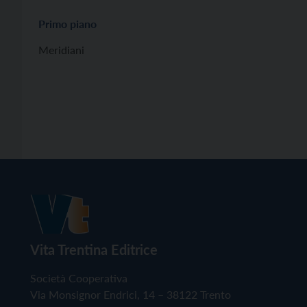
Primo piano
Meridiani
Vita Trentina Editrice
Società Cooperativa
Via Monsignor Endrici, 14 – 38122 Trento