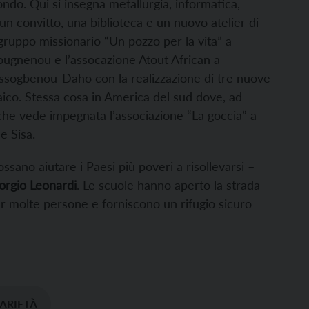
ndo. Qui si insegna metallurgia, informatica,
 un convitto, una biblioteca e un nuovo atelier di
l gruppo missionario “Un pozzo per la vita” a
Gougnenou e l’assocazione Atout African a
Assogbenou-Daho con la realizzazione di tre nuove
aico. Stessa cosa in America del sud dove, ad
 che vede impegnata l’associazione “La goccia” a
e Sisa.
sano aiutare i Paesi più poveri a risollevarsi –
orgio
Leonardi
. Le scuole hanno aperto la strada
r molte persone e forniscono un rifugio sicuro
ARIETÀ