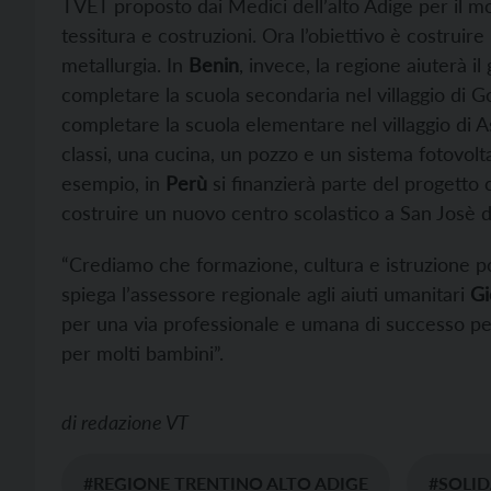
TVET proposto dai Medici dell’alto Adige per il mo
tessitura e costruzioni. Ora l’obiettivo è costruire
metallurgia. In
Benin
, invece, la regione aiuterà i
completare la scuola secondaria nel villaggio di 
completare la scuola elementare nel villaggio di 
classi, una cucina, un pozzo e un sistema fotovolt
esempio, in
Perù
si finanzierà parte del progetto
costruire un nuovo centro scolastico a San Josè d
“Crediamo che formazione, cultura e istruzione pos
spiega l’assessore regionale agli aiuti umanitari
Gi
per una via professionale e umana di successo pe
per molti bambini”.
di
redazione VT
#REGIONE TRENTINO ALTO ADIGE
#SOLID