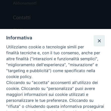
Abbonamenti
Contatti
Chi Siamo
Informativa
Redazione
Scrivici
Utilizziamo cookie o tecnologie simili per
finalità tecniche e, con il tuo consenso, anche per
altre finalità ("interazioni e funzionalità semplici",
"miglioramento dell'esperienza", "misurazione" e
"targeting e pubblicità") come specificato nella
cookie policy.
Copyright © 2019 - Tutti i diritti riservati - Vit
Cliccando su "accetta" acconsenti all'utilizzo dei
Trentina Editrice
cookie. Cliccando su "personalizza" puoi avere
maggiori informazioni sui cookie utilizzati e
Privacy Policy
personalizzare le tue preferenze. Cliccando su
Torna all'inizi
"rifiuta" o chiudendo questa informativa proseguirai