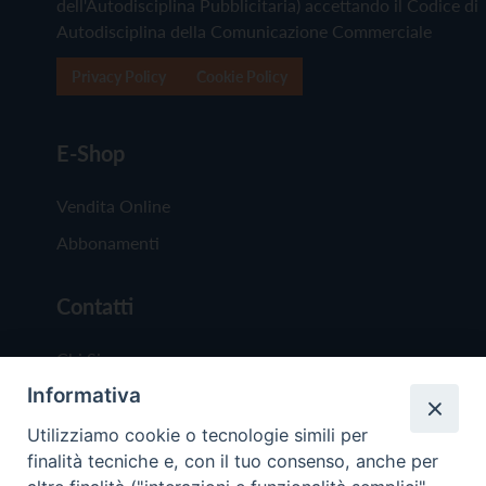
dell'Autodisciplina Pubblicitaria) accettando il Codice di
Autodisciplina della Comunicazione Commerciale
Privacy Policy
Cookie Policy
E-Shop
Vendita Online
Abbonamenti
Contatti
Chi Siamo
Informativa
Redazione
Scrivici
Utilizziamo cookie o tecnologie simili per
finalità tecniche e, con il tuo consenso, anche per