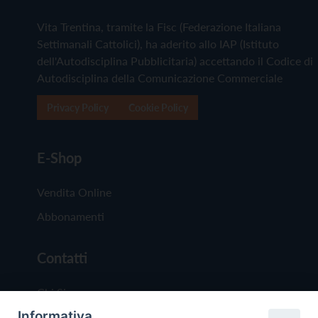
Vita Trentina, tramite la Fisc (Federazione Italiana
Settimanali Cattolici), ha aderito allo IAP (Istituto
dell'Autodisciplina Pubblicitaria) accettando il Codice di
Autodisciplina della Comunicazione Commerciale
Privacy Policy
Cookie Policy
E-Shop
Vendita Online
Abbonamenti
Contatti
Chi Siamo
Informativa
Redazione