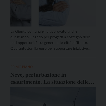
La Giunta comunale ha approvato anche
quest’anno il bando per progetti a sostegno delle
pari opportunità tra generi nella città di Trento.
Quarantottomila euro per supportare iniziative
dedicate alle scuole e alla cittadinanza proposte
dalle organizzazioni che, nell’ambito della propria
mission, operano anche per promuovere la parità
PRIMO PIANO
tra i generi. Nello specifico, nelle scuole cittadine
Neve, perturbazione in
[…]
esaurimento. La situazione delle
strade