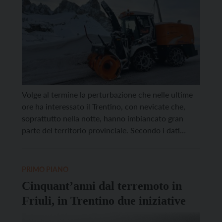
Volge al termine la perturbazione che nelle ultime
ore ha interessato il Trentino, con nevicate che,
soprattutto nella notte, hanno imbiancato gran
parte del territorio provinciale. Secondo i dati
diffusi da Meteotrentino, nelle ultime 24 ore sono
caduti mediamente 5-15 centimetri di neve, con un
massimo di 20 centimetri registrato a Malga
PRIMO PIANO
Bissina. Nei fondovalle […]
Cinquant’anni dal terremoto in
Friuli, in Trentino due iniziative