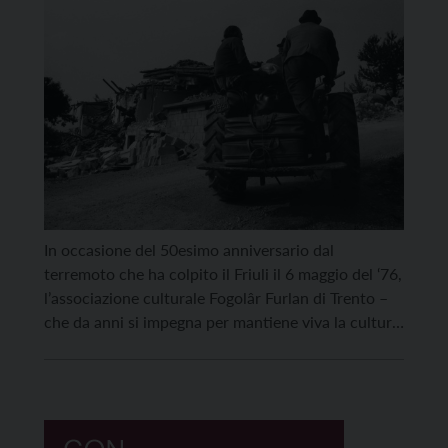
In occasione del 50esimo anniversario dal
terremoto che ha colpito il Friuli il 6 maggio del ‘76,
l’associazione culturale Fogolâr Furlan di Trento –
che da anni si impegna per mantiene viva la cultura
e la storia friulana – ha organizzato due
appuntamenti in ricordo del tragico evento.
Mercoledì 6 maggio, nel giorno della ricorrenza, […]