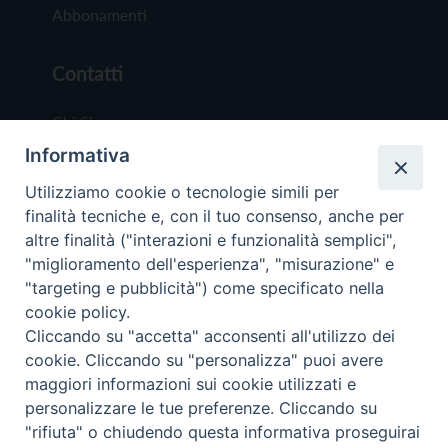
Abbonamenti
Contatti
Chi Siamo
Informativa
Redazione
Scrivici
Utilizziamo cookie o tecnologie simili per
finalità tecniche e, con il tuo consenso, anche per
altre finalità ("interazioni e funzionalità semplici",
"miglioramento dell'esperienza", "misurazione" e
"targeting e pubblicità") come specificato nella
cookie policy.
Copyright © 2019 - Tutti i diritti riservati - Vit
Cliccando su "accetta" acconsenti all'utilizzo dei
Trentina Editrice
cookie. Cliccando su "personalizza" puoi avere
maggiori informazioni sui cookie utilizzati e
Privacy Policy
personalizzare le tue preferenze. Cliccando su
Torna all'inizi
"rifiuta" o chiudendo questa informativa proseguirai