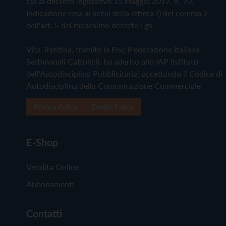
cui al decreto legislativo 15 maggio 2017, n. 70.
Indicazione resa ai sensi della lettera f) del comma 2
dell'art. 5 del medesimo decreto Lgs.
Vita Trentina, tramite la Fisc (Federazione Italiana
Settimanali Cattolici), ha aderito allo IAP (Istituto
dell'Autodisciplina Pubblicitaria) accettando il Codice di
Autodisciplina della Comunicazione Commerciale
Privacy Policy
Cookie Policy
E-Shop
Vendita Online
Abbonamenti
Contatti