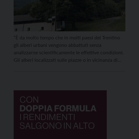
“È da molto tempo che in molti paesi del Trentino
gli alberi urbani vengono abbattuti senza
analizzarne scientificamente le effettive condizioni.
Gli alberi localizzati sulle piazze o in vicinanza di
edifici vengono letti come ‘problematici’, a volte
addirittura ‘pericolosi’, solo per la loro
localizzazione, senza valutare i molti benefici che
producono e il fatto che […]