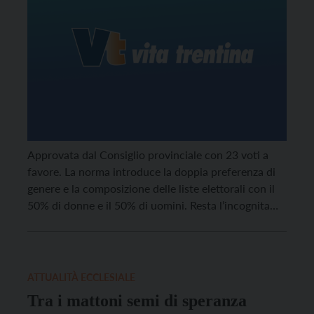
Approvata dal Consiglio provinciale con 23 voti a
favore. La norma introduce la doppia preferenza di
genere e la composizione delle liste elettorali con il
50% di donne e il 50% di uomini. Resta l’incognita
del referendum. Robol: "Siamo soddisfatti. Spiace
che la legge non abbia avuto un appoggio da tutta
l'Aula".
ATTUALITÀ ECCLESIALE
Tra i mattoni semi di speranza