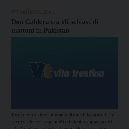
l’agricoltura e tutto quanto ad essa è collegato.Così
si definiscono sul loro […]
ATTUALITÀ ECCLESIALE
Don Caldera tra gli schiavi di
mattoni in Pakistan
Toccare da vicino il dramma di questi lavoratori, tra
le cui vittime ci sono molti cristiani o appartenenti
ad altre minoranze etniche e religiose, e sostenere i