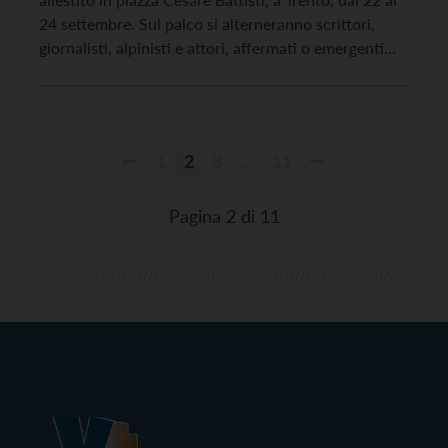
24 settembre. Sul palco si alterneranno scrittori,
giornalisti, alpinisti e attori, affermati o emergenti
per discutere su “Identità e confini”, due concetti
chiave nel contesto storico attuale per molti aspetti
interdipendenti.
1
2
3
…
11
Paginazione
degli
Pagina 2 di 11
articoli