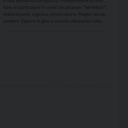
È una domanda che spiazza. Possibilmente da non
fare, in particolare in certe circostanze: “Sei felice?”.
Imbarazzante, ingenua, provocatoria. Meglio lasciar
perdere. Eppure in giro si avverte attraverso mille
segnali il forte bisogno di felicità. Si moltiplicano le
proposte, dai corsi universitari alle sedute di
benessere, ognuna con la sua filosofia, il suo
metodo, persino […]