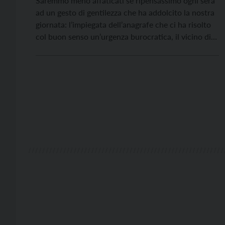
Saremmo meno affaticati se ripensassimo ogni sera
ad un gesto di gentilezza che ha addolcito la nostra
giornata: l’impiegata dell’anagrafe che ci ha risolto
col buon senso un’urgenza burocratica, il vicino di
casa che ci ha segnalato la macchina parcheggiata
coi fari accesi, il figlio che ci ha sbloccato il
computer e alleviato così lo […]