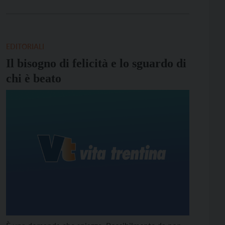
precedente (siamo a 1,29 figli per donna, dietro a
noi solo Spagna e Malta). Una caduta inesorabile e
[…]
EDITORIALI
Il bisogno di felicità e lo sguardo di
chi è beato