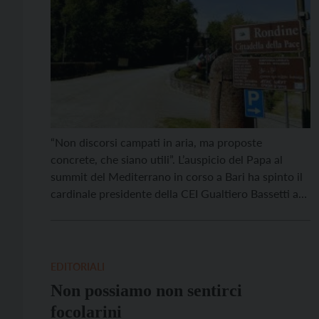
“Non discorsi campati in aria, ma proposte
concrete, che siano utili”. L’auspicio del Papa al
summit del Mediterrano in corso a Bari ha spinto il
cardinale presidente della CEI Gualtiero Bassetti a
prospettare l’impegno deciso di “raddoppiare”
l’esperienza esemplare di Rondine, il piccolo borgo
vicino ad Arezzo dove da vent’anni convivono e
studiano gomito a […]
EDITORIALI
Non possiamo non sentirci
focolarini