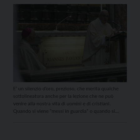
E’ un silenzio d’oro, prezioso, che merita qualche
sottolineatura anche per la lezione che ne può
venire alla nostra vita di uomini e di cristiani.
Quando si viene “messi in guardia” o quando si
viene tirati per la giacca, pure nelle vicende familiari
o lavorative, si sarebbe tentati di reagire subito per
chiarire il nostro […]