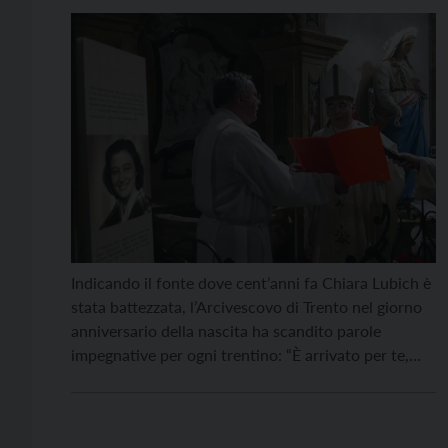
Indicando il fonte dove cent’anni fa Chiara Lubich è
stata battezzata, l’Arcivescovo di Trento nel giorno
anniversario della nascita ha scandito parole
impegnative per ogni trentino: “È arrivato per te,
cara Chiesa di Trento, il momento di ascoltare il
grido di questa tua figlia”! Ha usato volutamente
questo termine “grido”, mons. Lauro Tisi, per