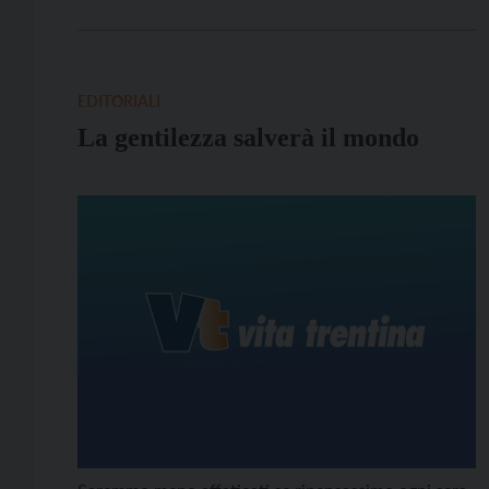
mia gioventù, prima di trasferirmi a Moena: erano
gli anni Sessanta, quelli dell’onda lunga del boom
economico. Genova era una città già ostaggio […]
EDITORIALI
La gentilezza salverà il mondo