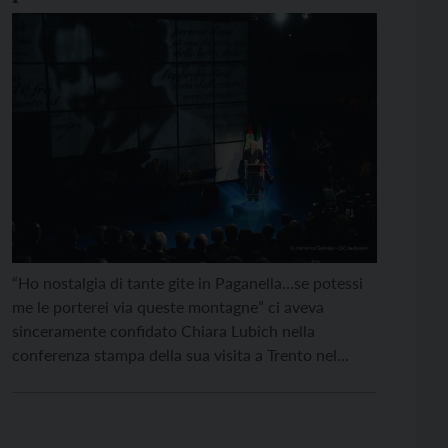
“Ho nostalgia di tante gite in Paganella…se potessi
me le porterei via queste montagne” ci aveva
sinceramente confidato Chiara Lubich nella
conferenza stampa della sua visita a Trento nel
1995. Questa passione per la montagna, fonte
d’ispirazione pure nelle estati in Primiero, era uno
dei tratti ancora distintivi delle sue origini trentine;