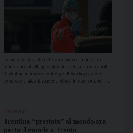
La vicenda epocale del Coronavirus – che in un
mondo ormai villaggio globale collega la metropoli
di Wuhan al nostro sobborgo di Sardagna, dove
sono ospiti alcuni studenti cinesi in quarantena – ci
consente una riflessione senza tempo. Fare pausa
pranzo con un buon riso fritto alla cantonese in
queste giornate è diventato per molti […]
EDITORIALI
Trentina “prestata” al mondo,ora
porta il mondo a Trento