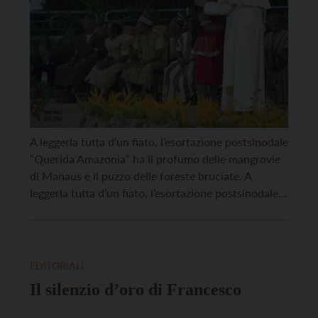
A leggerla tutta d’un fiato, l’esortazione postsinodale
“Querida Amazonia” ha il profumo delle mangrovie
di Manaus e il puzzo delle foreste bruciate. A
leggerla tutta d’un fiato, l’esortazione postsinodale
“Querida Amazonia” ha il profumo delle mangrovie
di Manaus e il puzzo delle foreste bruciate.
T’avvolge nella corrente impetuosa del Rio delle
Amazzoni e t’immerge nel […]
EDITORIALI
Il silenzio d’oro di Francesco