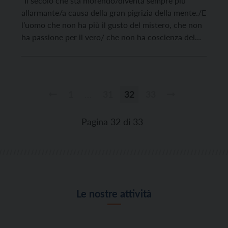
“Il secolo che sta morendo/diventa sempre più
allarmante/a causa della gran pigrizia della mente./E
l’uomo che non ha più il gusto del mistero, che non
ha passione per il vero/ che non ha coscienza del
suo stato – un mare di parole/un mare di parole – è
come un animale ben pasciuto”. Quant’è profetica
questa […]
1
…
31
32
33
Paginazione
degli
Pagina 32 di 33
articoli
Le nostre attività