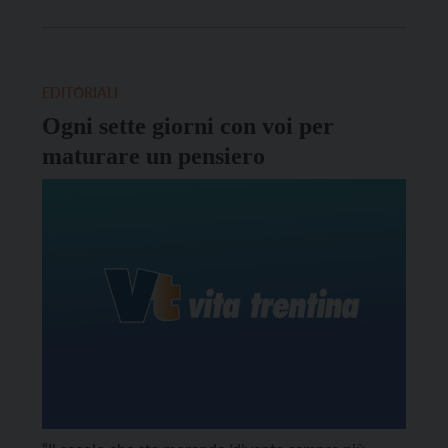
irripetibile, in quest’irripetibile ora della storia. E
tutti ci ama “a fondo perduto”, come ci ha detto il
vescovo Lauro, e sempre […]
EDITORIALI
Ogni sette giorni con voi per
maturare un pensiero