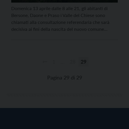
Domenica 13 aprile dalle 8 alle 21, gli abitanti di
Bersone, Daone e Praso i Valle del Chiese sono
chiamati alla consultazione referendaria che sarà
decisiva ai fini della nascita del nuovo comune
“Valdaone”. I residenti con aventi diritto di voto
saranno 242 a Bersone (292 abitanti), 487 a Daone
(586) e 286 a Praso […]
1
…
28
29
Paginazione
degli
Pagina 29 di 29
articoli