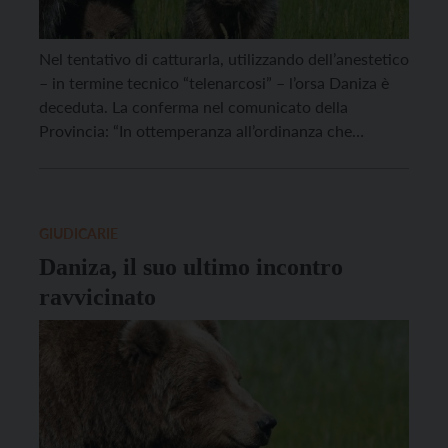
Nel tentativo di catturarla, utilizzando dell’anestetico
– in termine tecnico “telenarcosi” – l’orsa Daniza è
deceduta. La conferma nel comunicato della
Provincia: “In ottemperanza all’ordinanza che
prevedeva la cattura dell’orsa Daniza, dopo quasi un
mese di monitoraggio intensivo, la scorsa notte si
sono create le condizioni per intervenire, in
sicurezza, con la telenarcosi. L’intervento della […]
GIUDICARIE
Daniza, il suo ultimo incontro
ravvicinato