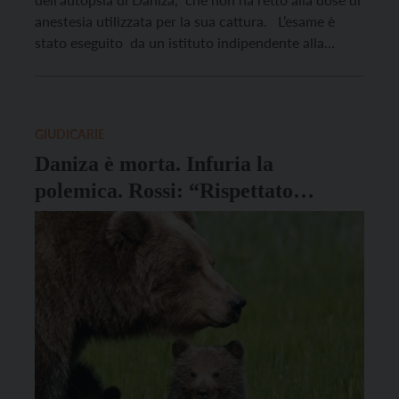
anestesia utilizzata per la sua cattura. L’esame è
stato eseguito da un istituto indipendente alla
presenza delle autorità giudiziarie competenti.
Riguardo ad un presunto stress subito dall’orsa a
causa delle operazioni di cattura, la Provincia
sottolinea […]
GIUDICARIE
Daniza è morta. Infuria la
polemica. Rossi: “Rispettato
protocollo”