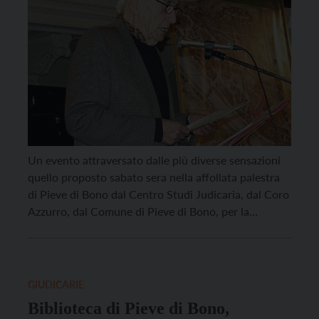
Un evento attraversato dalle più diverse sensazioni
quello proposto sabato sera nella affollata palestra
di Pieve di Bono dal Centro Studi Judicaria, dal Coro
Azzurro, dal Comune di Pieve di Bono, per la
presentazione del numero monografico della rivista
“Judicaria” dedicato a Basilio Mosca, fondatore del
CSJ e grande della cultura judicariense. Presenti
molti estimatori […]
GIUDICARIE
Biblioteca di Pieve di Bono,