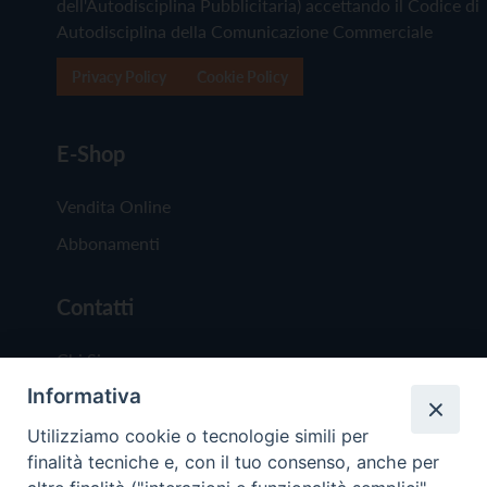
dell'Autodisciplina Pubblicitaria) accettando il Codice di
Autodisciplina della Comunicazione Commerciale
Privacy Policy
Cookie Policy
E-Shop
Vendita Online
Abbonamenti
Contatti
Chi Siamo
Informativa
Redazione
Scrivici
Utilizziamo cookie o tecnologie simili per
finalità tecniche e, con il tuo consenso, anche per