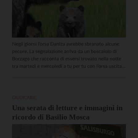
Negli giorni l’orsa Daniza avrebbe sbranato alcune
pecore. La segnalazione arriva da un boscaiolo di
Borzago che racconta di essersi trovato nella notte
tra martedì e mercoledì a tu per tu con l’orsa uscita
da un ovile dove aveva appena ucciso tutte le
pecore, otto. Il plantigrado – racconta l’uomo su un
quotidiano locale – […]
GIUDICARIE
Una serata di letture e immagini in
ricordo di Basilio Mosca