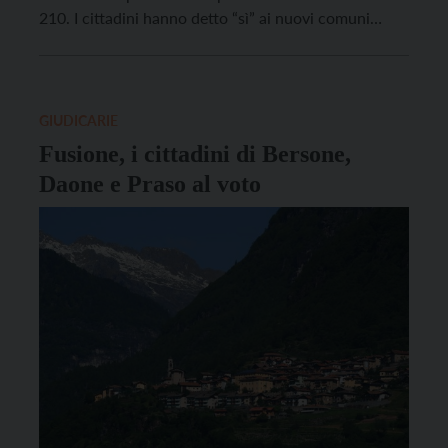
210. I cittadini hanno detto “sì” ai nuovi comuni
Predaia, Valdaone, San Lorenzo Dorsino, che
nascono dalla fusione di dieci amministrazioni del
Trentino. Con oltre il 60% dei votanti in tutti i
comuni, […]
GIUDICARIE
Fusione, i cittadini di Bersone,
Daone e Praso al voto