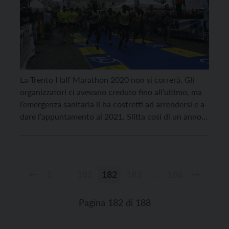
La Trento Half Marathon 2020 non si correrà. Gli
organizzatori ci avevano creduto fino all’ultimo, ma
l’emergenza sanitaria li ha costretti ad arrendersi e a
dare l’appuntamento al 2021. Slitta così di un anno
la decima edizione della mezza maratona al centro
del programma del Trento Running Festival, mentre
resta ancora una flebile speranza che […]
1
…
181
182
183
…
188
Paginazione
degli
Pagina 182 di 188
articoli