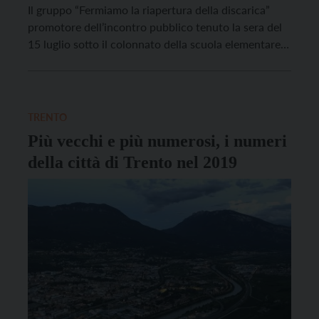
Il gruppo “Fermiamo la riapertura della discarica”
promotore dell’incontro pubblico tenuto la sera del
15 luglio sotto il colonnato della scuola elementare
di Sardagna ha pensato bene di raccogliere
indicazioni tecniche utili a sbrogliare un nodo
gordiano che rischia di ingigantirsi. Da anni i
residenti vivono sul chi […]
TRENTO
Più vecchi e più numerosi, i numeri
della città di Trento nel 2019