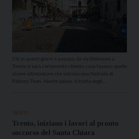
Chi in questi giorni è passato da via Belenzani a
Trento si sarà certamente chiesto cosa fossero quelle
strane attrezzature che ostruiscono l’entrata di
Palazzo Thun. Niente paura, si tratta degli
allestimenti scenografici necessari per le riprese del
film “Chiara Lubich – il mondo come una famiglia”,
che, fino a fine agosto, interesseranno varie zone
della […]
TRENTO
Trento, iniziano i lavori al pronto
soccorso del Santa Chiara