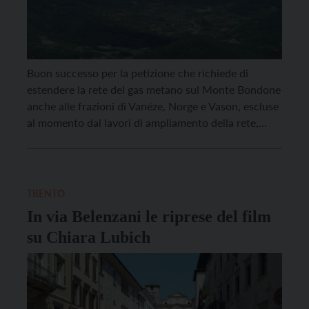
Buon successo per la petizione che richiede di
estendere la rete del gas metano sul Monte Bondone
anche alle frazioni di Vanéze, Norge e Vason, escluse
al momento dai lavori di ampliamento della rete,
iniziati lo scorso mese, che interessano l’area di
Candriai da località Camponzìn alle frazioni di
Candriai e Pra’ della Fava. 467 […]
TRENTO
In via Belenzani le riprese del film
su Chiara Lubich