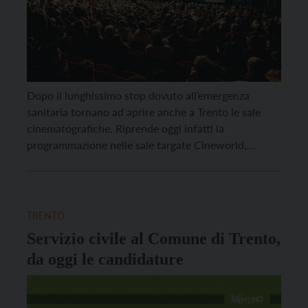
Dopo il lunghissimo stop dovuto all’emergenza
sanitaria tornano ad aprire anche a Trento le sale
cinematografiche. Riprende oggi infatti la
programmazione nelle sale targate Cineworld,
ovvero Multisala Modena, SuperCinema Vittoria e
Cinema Teatro Nuovo Roma, mentre per il Cinema
Astra bisognerà attendere domani, giovedì 20
agosto. Sarà ovviamente una riapertura
TRENTO
caratterizzata dalle ormai note misure […]
Servizio civile al Comune di Trento,
da oggi le candidature