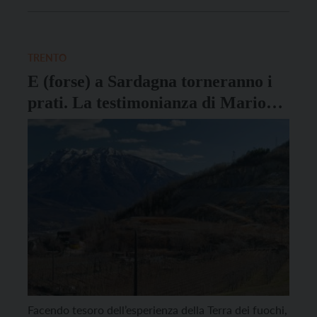
Rosso. Il locale trentino, nato da una tradizione
familiare risalente al 1926, è stato premiato lunedì
20 luglio nella splendida cornice del Museo MAXXI
di Roma, durante la […]
TRENTO
E (forse) a Sardagna torneranno i
prati. La testimonianza di Mario
De Biase
Facendo tesoro dell’esperienza della Terra dei fuochi,