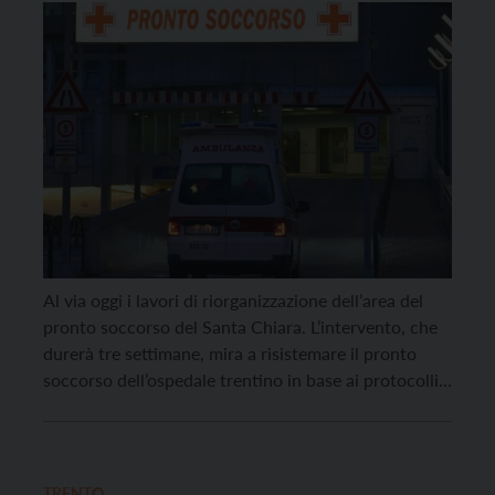
Al via oggi i lavori di riorganizzazione dell’area del
pronto soccorso del Santa Chiara. L’intervento, che
durerà tre settimane, mira a risistemare il pronto
soccorso dell’ospedale trentino in base ai protocolli
di sicurezza istituiti in seguito alla recente pandemia
da coronavirus. Per far fronte al rischio di una
eventuale recrudescenza dell’epidemia, sarà infatti
creata una […]
TRENTO