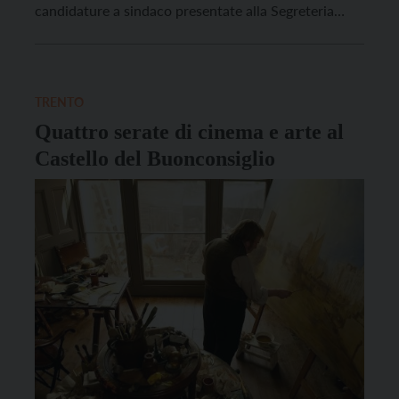
candidature a sindaco presentate alla Segreteria
generale del Comune di Trento: in ordine di arrivo, gli
aspiranti alla carica di primo cittadino sono Franco
Ianeselli, Giuliano Pantano, Silvia Zanetti, Filippo
Degasperi, […]
TRENTO
Quattro serate di cinema e arte al
Castello del Buonconsiglio