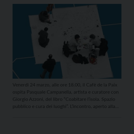
Venerdì 24 marzo, alle ore 18.00, il Cafè de la Paix
ospita Pasquale Campanella, artista e curatore con
Giorgio Azzoni, del libro “Coabitare l’isola. Spazio
pubblico e cura dei luoghi”. L’incontro, aperto alla
cittadinanza, è un’occasione per discutere il tema
della qualificazione dei luoghi di cura, insieme a
Andrea Mubi Brighenti, docente di Sociologia