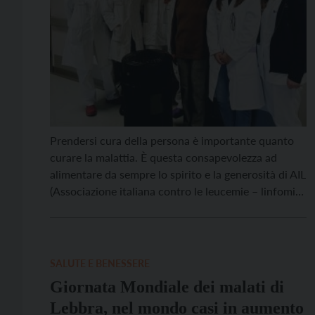
Prendersi cura della persona è importante quanto
curare la malattia. È questa consapevolezza ad
alimentare da sempre lo spirito e la generosità di AIL
(Associazione italiana contro le leucemie – linfomi e
mieloma), che anche quest’anno ha deciso di
impegnarsi concretamente in favore dell’ematologia
di Trento, donando un contenitore dry-shipper per il
trasporto di materiali […]
SALUTE E BENESSERE
Giornata Mondiale dei malati di
Lebbra, nel mondo casi in aumento