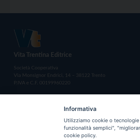
Vita Trentina Editrice
Società Cooperativa
Via Monsignor Endrici, 14 – 38122 Trento
P.IVA e C.F. 00199960220
Informativa
Utilizziamo cookie o tecnologie s
funzionalità semplici", "miglior
cookie policy.