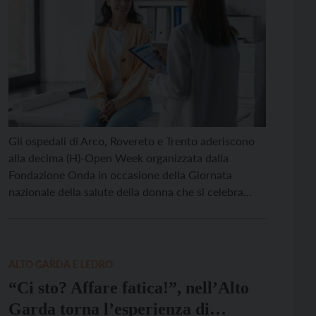
Gli ospedali di Arco, Rovereto e Trento aderiscono
alla decima (H)-Open Week organizzata dalla
Fondazione Onda in occasione della Giornata
nazionale della salute della donna che si celebra
martedì 22 aprile. Dal 23 al 30 aprile le donne
trentine potranno usufruire di consulenze e visite
ginecologiche gratuite, con un focus particolare sui
disturbi del pavimento […]
ALTO GARDA E LEDRO
“Ci sto? Affare fatica!”, nell’Alto
Garda torna l’esperienza di