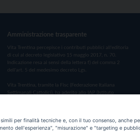
Amministrazione trasparente
Vita Trentina percepisce i contributi pubblici all'editoria
di cui al decreto legislativo 15 maggio 2017, n. 70.
Indicazione resa ai sensi della lettera f) del comma 2
dell'art. 5 del medesimo decreto Lgs.
Vita Trentina, tramite la Fisc (Federazione Italiana
Settimanali Cattolici), ha aderito allo IAP (Istituto
dell'Autodisciplina Pubblicitaria) accettando il Codice di
Autodisciplina della Comunicazione Commerciale
imili per finalità tecniche e, con il tuo consenso, anche per 
Privacy Policy
Cookie Policy
amento dell'esperienza", "misurazione" e "targeting e pubbli