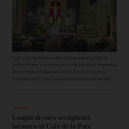
Con la Santa Messa nella chiesa parrocchiale di
Levico Terme, si è celebrato nella serata di domenica
16 novembre l’appuntamento diocesano per la
Giornata dei Poveri. Una celebrazione che ha visto
riuniti, accanto all’arcivescovo Lauro Tisi, le Caritas
di Pergine, Levico, Borgo Valsugana e Baselga di
Piné, insieme ai loro volontari e alle comunità
parrocchiali, […]
TRENTO
Luoghi di cura accoglienti,
incontro al Cafè de la Paix