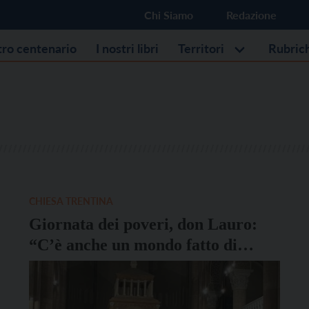
Chi Siamo
Redazione
stro centenario
I nostri libri
Territori
Rubric
CHIESA TRENTINA
Giornata dei poveri, don Lauro:
“C’è anche un mondo fatto di
cura”