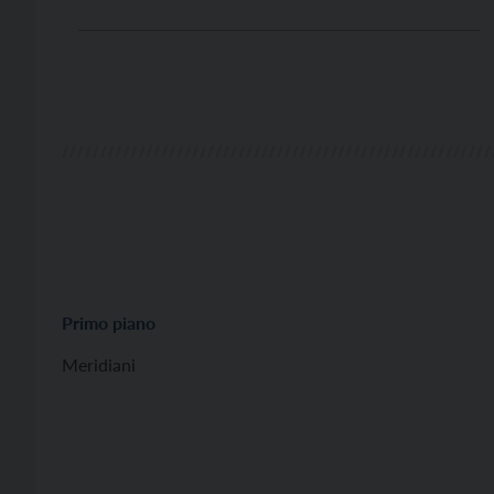
ricordano ogni giorno”, scrivono i vescovi italiani nel
messaggio per il 1° maggio, dal titolo: “La vera […]
Primo piano
Meridiani