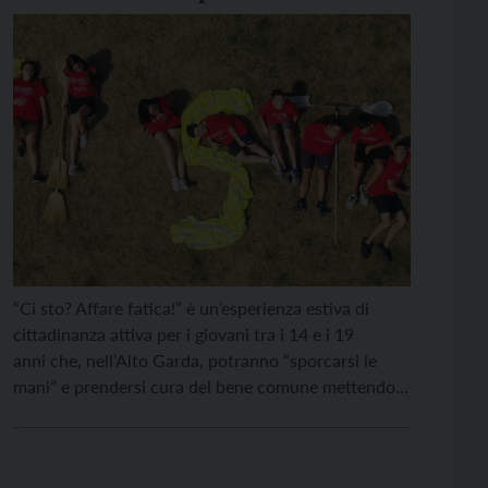
cittadinanza attiva per giovani dai
14 ai 19 anni
“Ci sto? Affare fatica!” è un’esperienza estiva di
cittadinanza attiva per i giovani tra i 14 e i 19
anni che, nell’Alto Garda, potranno “sporcarsi le
mani” e prendersi cura del bene comune mettendo
in campo le proprie capacità e acquisendo nuove
competenze. Il progetto è rivolto anche ai 13enni
che hanno concluso il terzo anno […]