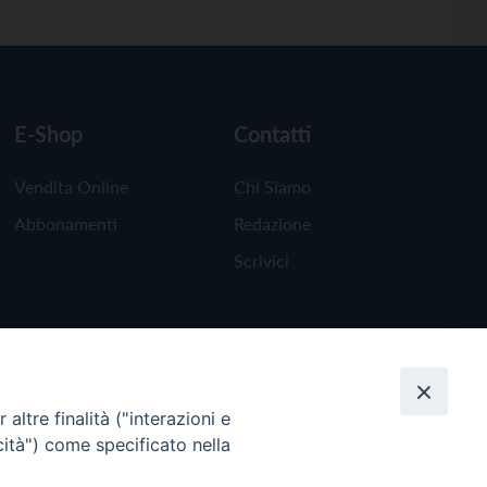
E-Shop
Contatti
Vendita Online
Chi Siamo
Abbonamenti
Redazione
Scrivici
altre finalità ("interazioni e
cità") come specificato nella