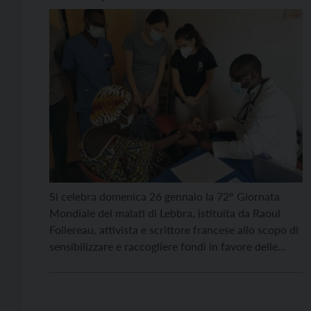
Si celebra domenica 26 gennaio la 72° Giornata
Mondiale dei malati di Lebbra, istituita da Raoul
Follereau, attivista e scrittore francese allo scopo di
sensibilizzare e raccogliere fondi in favore delle
vittime di lebbra. In Italia l’iniziativa è promossa da
AIFO – Associazione Italiana Amici di Raoul
Follereau ETS che, da oltre 60 anni è […]