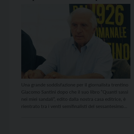
Quanti sassi nei miei sandali
Una grande soddisfazione per il giornalista trentino
Giacomo Santini dopo che il suo libro “Quanti sassi
nei miei sandali“, edito dalla nostra casa editrice, è
rientrato tra i venti semifinalisti del sessantesimo
premio Bancarella Sport. Si tratta del primo passo
del percorso selettivo che ora prevede un’ulteriore
scrematura fino a portare a sei i volumi finalisti, […]