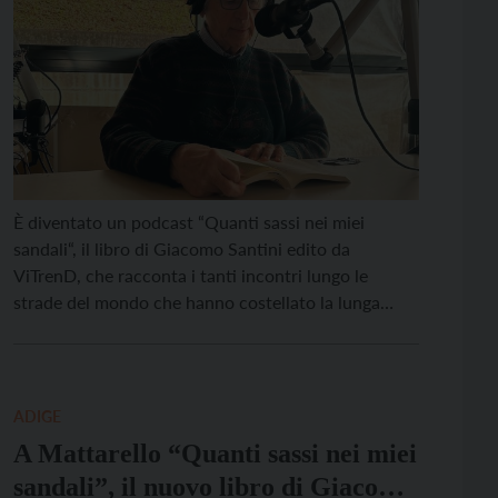
È diventato un podcast “Quanti sassi nei miei
sandali“, il libro di Giacomo Santini edito da
ViTrenD, che racconta i tanti incontri lungo le
strade del mondo che hanno costellato la lunga
carriera dell’ex giornalista e politico trentino. Le
strade ed i cantieri della politica, del volontariato,
dell’associazionismo cattolico (dall’UCSI al
Movimento dei Focolari). Poi […]
ADIGE
A Mattarello “Quanti sassi nei miei
sandali”, il nuovo libro di Giacomo