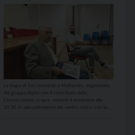
Santini
La Sagra di San Leonardo a Mattarello, organizzata
dal gruppo Alpini con il contributo della
Circoscrizione, si apre venerdì 4 novembre alle
20.30, in sala polivalente del centro civico, con la
presentazione del libro di Giacomo Santini edito
dalla nostra casa editrice ViTrenD “Quanti sassi nei
miei sandali. Incontri di un cronista sulle salite della