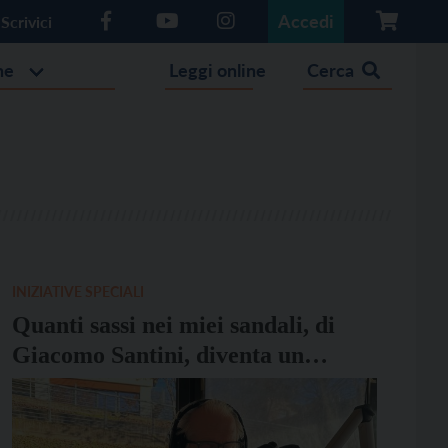
Accedi
Scrivici
he
Leggi online
Cerca
INIZIATIVE SPECIALI
Quanti sassi nei miei sandali, di
Giacomo Santini, diventa un
podcast con l’Atelier Benigni