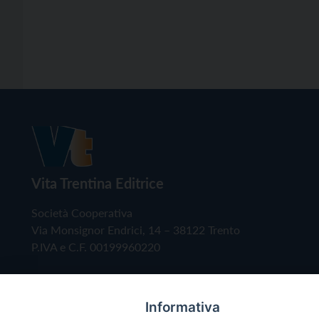
Vita Trentina Editrice
Società Cooperativa
Via Monsignor Endrici, 14 – 38122 Trento
P.IVA e C.F. 00199960220
Informativa