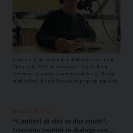
È uscita nel giorno in cui, dall’Albania, è partito il
Giro d’Italia 2025, la nuova puntata dei Libri in
compresse, il podcast prodotto dall’Atelier Benigni
degli editori, che per l’occasione propone una storia
legata proprio alla corsa rosa e a uno dei suoi più
importanti protagonisti di sempre: Francesco
Moser. Il campione trentino, raccontato da […]
SOCIETÀ E POLITICA
“Cantieri di vita su due ruote”,
Giacomo Santini in dialogo con