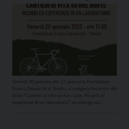
Federico Samaden
Venerdì 20 gennaio alle 17, presso la Fondazione
Franco Demarchi di Trento, si svolgerà l’incontro dal
titolo “Cantieri di vita su due ruote. Ricordi ed
esperienze di un laboratorio“, un dialogo sul
prestigioso laboratorio di biciclette di San
Patrignano e sul libro “Quanti sassi nei miei sandali”,
di Giacomo Santini, edito da ViTrenD.