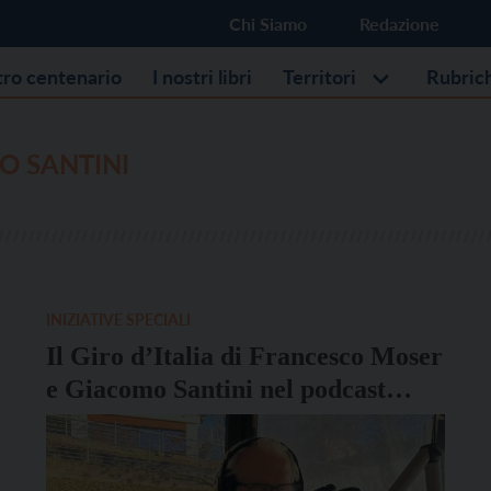
Chi Siamo
Redazione
stro centenario
I nostri libri
Territori
Rubric
O SANTINI
INIZIATIVE SPECIALI
Il Giro d’Italia di Francesco Moser
e Giacomo Santini nel podcast
dell’Atelier Benigni