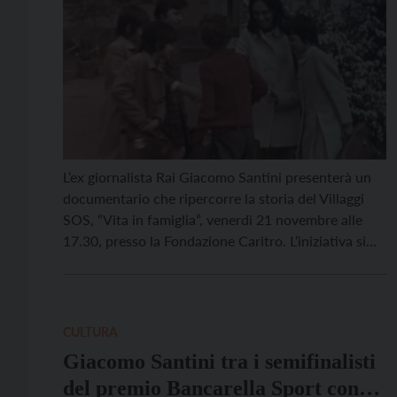
L’ex giornalista Rai Giacomo Santini presenterà un
documentario che ripercorre la storia del Villaggi
SOS, “Vita in famiglia”, venerdì 21 novembre alle
17.30, presso la Fondazione Caritro. L’iniziativa si
colloca nell’ambito del Festival della Famiglia. Il
filmato è un viaggio all’interno di SOS Villaggi dei
Bambini, struttura fondata nel 1949 in Austria da
Hermann Gmeiner, […]
CULTURA
Giacomo Santini tra i semifinalisti
del premio Bancarella Sport con