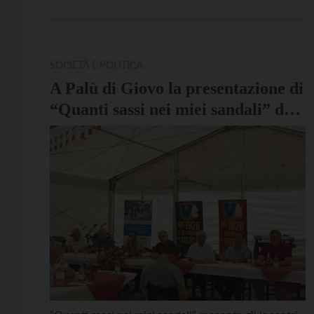
Vita Trentina. Per anni la sua voce ha raccontato in
radio e in tv le stagioni del grande ciclismo, ma
anche otto Olimpiadi. […]
SOCIETÀ E POLITICA
A Palù di Giovo la presentazione di
“Quanti sassi nei miei sandali” di
Giacomo Santini