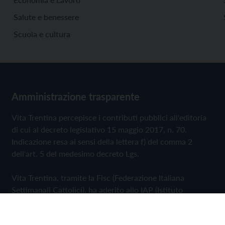
Salute e benessere
Scuola e cultura
Amministrazione trasparente
Vita Trentina percepisce i contributi pubblici all'editoria
di cui al decreto legislativo 15 maggio 2017, n. 70.
Indicazione resa ai sensi della lettera f) del comma 2
dell'art. 5 del medesimo decreto Lgs.
Vita Trentina, tramite la Fisc (Federazione Italiana
Settimanali Cattolici), ha aderito allo IAP (Istituto
dell'Autodisciplina Pubblicitaria) accettando il Codice di
Autodisciplina della Comunicazione Commerciale