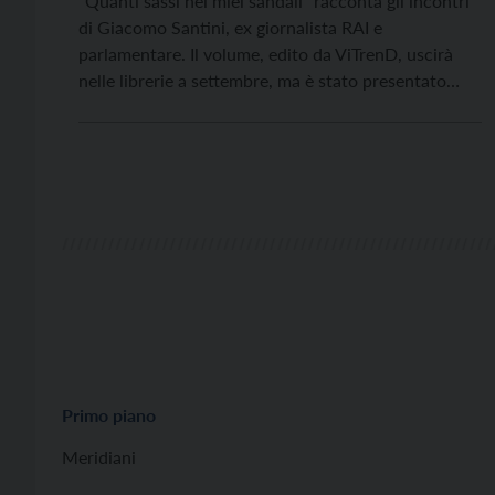
“Quanti sassi nei miei sandali” racconta gli incontri
di Giacomo Santini, ex giornalista RAI e
parlamentare. Il volume, edito da ViTrenD, uscirà
nelle librerie a settembre, ma è stato presentato
oggi (venerdì 29 luglio) a Palù di Giovo per la festa
di Vita Trentina e Avvenire. Hanno dialogato con
Santini il direttore di Vita Trentina […]
Primo piano
Meridiani