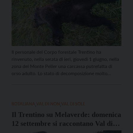
Il personale del Corpo forestale Trentino ha
rinvenuto, nella serata di ieri, giovedì 1 giugno, nella
zona del Monte Peller una carcassa putrefatta di
orso adulto. Lo stato di decomposizione molto
avanzato non permette ad oggi di formulare ipotesi
attendibili sulle cause del decesso. Gli esperti fanno
comunque presente che la “stagione degli amori” si
[…]
ROTALIANA
,
VAL DI NON
,
VAL DI SOLE
Il Trentino su Melaverde: domenica
12 settembre si raccontano Val di
Non, Val di Sole e Rotaliana