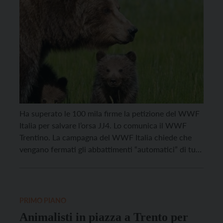
Ha superato le 100 mila firme la petizione del WWF
Italia per salvare l’orsa JJ4. Lo comunica il WWF
Trentino. La campagna del WWF Italia chiede che
vengano fermati gli abbattimenti “automatici” di tutti
gli orsi coinvolti in incontri ravvicinati o in incidenti,
modificando il testo del Piano D’Azione per la
Conservazione dell’Orso sulle Alpi […]
PRIMO PIANO
Animalisti in piazza a Trento per