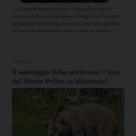
Tra i temi affrontati durante il Question Time in
apertura della prima sessione di luglio del Consiglio
provinciale non poteva mancare l’orso responsabile
del recente ferimento di due uomini sul Monte
Peller. A chiedere chiarimenti rispetto alla gestione
della situazione da parte della Provincia alcuni
consiglieri di opposizione, con quesiti di diverso
tenore. Lucia Coppola, […]
SONDAGGI
Il sondaggio della settimana: l’orso
del Monte Peller va abbattuto?