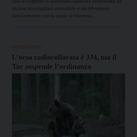
non accoglibile la domanda cautelare presentata da
alcune associazioni animaliste e dal Ministero
dell’ambiente con la quale si chiedeva,
sostanzialmente, la sospensione dell’ordinanza
emanata dal presidente della Provincia Maurizio
Fugatti lo scorso 11 agosto, che prevede un
intervento di monitoraggio e rimozione per
PRIMO PIANO
captivazione permanente dell’orsa […]
L’orsa radiocollarata è JJ4, ma il
Tar sospende l’ordinanza