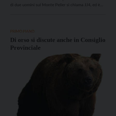
di due uomini sul Monte Peller si chiama JJ4, ed è
un’esemplare femmina di 14 anni. Questo il responso
delle analisi dei campioni organici costituiti dalle
macchie salivari presenti sui vestiti delle due persone
[…]
PRIMO PIANO
Di orso si discute anche in Consiglio
Provinciale