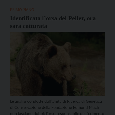
firmatario della contestata ordinanza, a cui è stato
chiesto “un atto di […]
PRIMO PIANO
Identificata l’orsa del Peller, ora
sarà catturata
Le analisi condotte dall’Unità di Ricerca di Genetica
di Conservazione della Fondazione Edmund Mach
non lasciano dubbi: l’orso responsabile del ferimento