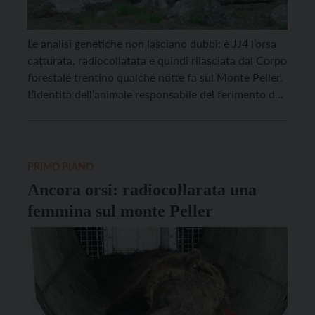
Le analisi genetiche non lasciano dubbi: è JJ4 l’orsa
catturata, radiocollatata e quindi rilasciata dal Corpo
forestale trentino qualche notte fa sul Monte Peller.
L’identità dell’animale responsabile del ferimento dei
due uomini era stata stabilità già dai prelievi e dalle
analisi sulle tracce organiche raccolte sul posto e dai
vestiti dei coinvolti, ora il nuovo […]
PRIMO PIANO
Ancora orsi: radiocollarata una
femmina sul monte Peller