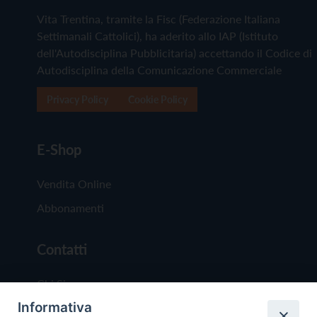
Vita Trentina, tramite la Fisc (Federazione Italiana
Settimanali Cattolici), ha aderito allo IAP (Istituto
dell'Autodisciplina Pubblicitaria) accettando il Codice di
Autodisciplina della Comunicazione Commerciale
Privacy Policy
Cookie Policy
E-Shop
Vendita Online
Abbonamenti
Contatti
Chi Siamo
Informativa
Redazione