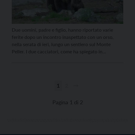
Due uomini, padre e figlio, hanno riportato varie
ferite dopo un incontro inaspettato con un orso,
nella serata di ieri, lungo un sentiero sul Monte
Peller. I due cacciatori, come ha spiegato in
conferenza stampa il direttore del servizio Foreste e
Fauna Giovanni Giovannini, “portavano materiale a
monte. Il figlio è stato aggredito da un […]
1
2
Paginazione
degli
Pagina 1 di 2
articoli