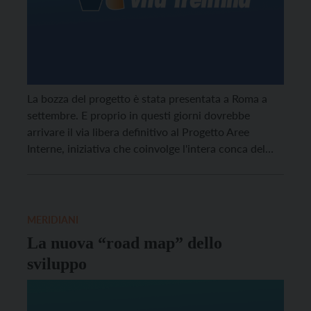
La bozza del progetto è stata presentata a Roma a
settembre. E proprio in questi giorni dovrebbe
arrivare il via libera definitivo al Progetto Aree
Interne, iniziativa che coinvolge l'intera conca del
Tesino. Una partita che per i tre comuni - Castello,
Pieve e Cinte - significa quasi 7 milioni e mezzo di
euro, da destinare a privati, mondo imprenditoriale
della zona e per realizzare delle opere sovracomunali.
MERIDIANI
Ma andiamo con ordine.
La nuova “road map” dello
sviluppo