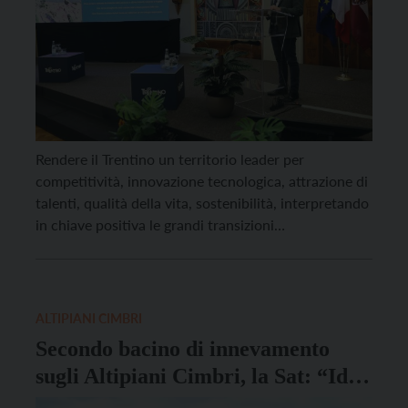
Rendere il Trentino un territorio leader per
competitività, innovazione tecnologica, attrazione di
talenti, qualità della vita, sostenibilità, interpretando
in chiave positiva le grandi transizioni
contemporanee, dall’energia al digitale e al ricambio
generazionale, e soprattutto facendo dell’Autonomia
un laboratorio permanente di cambiamento. È
questo il macro obiettivo di “Trentino 2040 –
ALTIPIANI CIMBRI
Prospettive di sviluppo economico e […]
Secondo bacino di innevamento
sugli Altipiani Cimbri, la Sat: “Idea
anacronistica e paradossale”