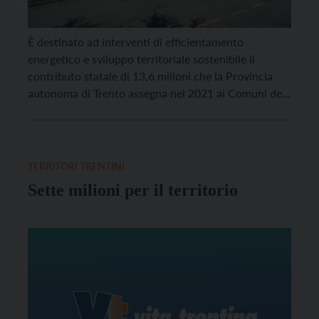
È destinato ad interventi di efficientamento
energetico e sviluppo territoriale sostenibile il
contributo statale di 13,6 milioni che la Provincia
autonoma di Trento assegna nel 2021 ai Comuni del
territorio. Lo ha deciso la Giunta, disponendo così
l’erogazione dei fondi messi a disposizione
annualmente dal Ministero dell’Interno. Alle 147
realtà amministrative con una popolazione inferiore
TERRITORI TRENTINI
[…]
Sette milioni per il territorio