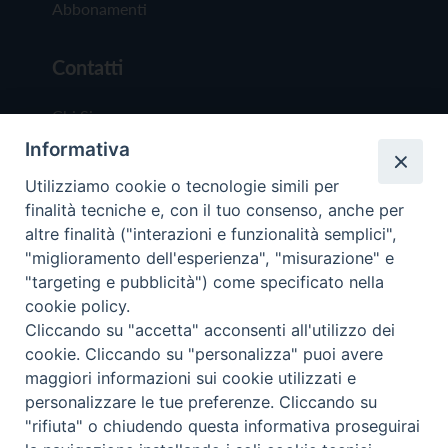
Abbonamenti
Contatti
Chi Siamo
Informativa
Redazione
Scrivici
Utilizziamo cookie o tecnologie simili per
finalità tecniche e, con il tuo consenso, anche per
altre finalità ("interazioni e funzionalità semplici",
"miglioramento dell'esperienza", "misurazione" e
"targeting e pubblicità") come specificato nella
cookie policy.
Copyright © 2019 - Tutti i diritti riservati - Vit
Cliccando su "accetta" acconsenti all'utilizzo dei
Trentina Editrice
cookie. Cliccando su "personalizza" puoi avere
maggiori informazioni sui cookie utilizzati e
Privacy Policy
personalizzare le tue preferenze. Cliccando su
Torna all'inizi
"rifiuta" o chiudendo questa informativa proseguirai