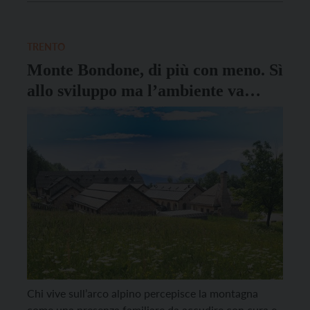
corso, anche in vista della realizzazione della funivia
che collegherà Trento al Bondone. La cabina di regia
– costituita […]
TRENTO
Monte Bondone, di più con meno. Sì
allo sviluppo ma l’ambiente va
tutelato
Chi vive sull’arco alpino percepisce la montagna
come una presenza familiare da accudire con cura e