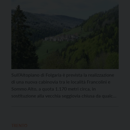
Sull’Altopiano di Folgaria è prevista la realizzazione
di una nuova cabinovia tra le località Francolini e
Sommo Alto, a quota 1.170 metri circa, in
sostituzione alla vecchia seggiovia chiusa da qualche
anno. A segnalarlo sono la Sat centrale e quella di
Folgaria, che si dicono preoccupate per
“la prospettiva di sviluppo, di cui la nuova telecabina
[…]
TRENTO