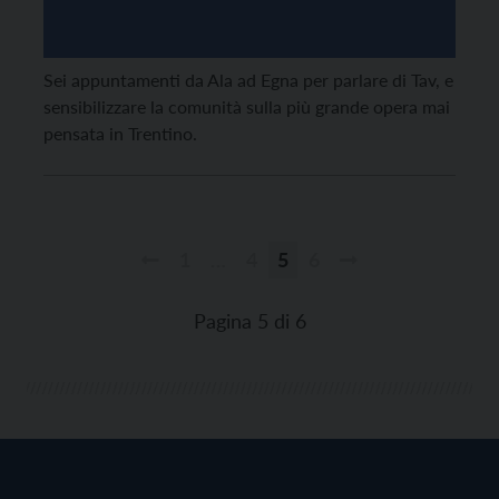
Sei appuntamenti da Ala ad Egna per parlare di Tav, e
sensibilizzare la comunità sulla più grande opera mai
pensata in Trentino.
1
…
4
5
6
Paginazione
degli
Pagina 5 di 6
articoli