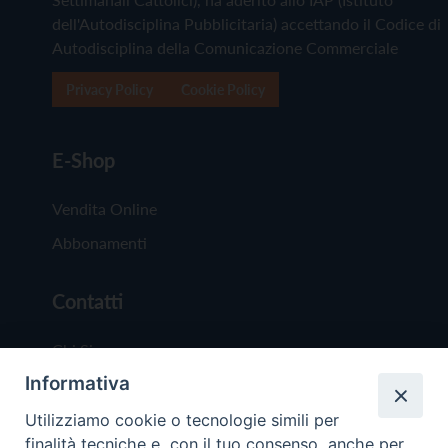
dell'Autodisciplina Pubblicitaria) accettando il Codice di
Autodisciplina della Comunicazione Commerciale
Privacy Policy
Cookie Policy
E-Shop
Vendita Online
Abbonamenti
Contatti
Chi Siamo
Informativa
Redazione
Scrivici
Utilizziamo cookie o tecnologie simili per
finalità tecniche e, con il tuo consenso, anche per