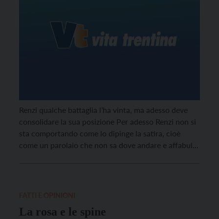
Renzi qualche battaglia l’ha vinta, ma adesso deve
consolidare la sua posizione Per adesso Renzi non si
sta comportando come lo dipinge la satira, cioè
come un parolaio che non sa dove andare e affabula
semplicemente la gente. Un disegno politico, per
quanto inevitabilmente sfuocato e in parte ancora
duttile, si intravede, basta fermarsi ad […]
FATTI E OPINIONI
La rosa e le spine