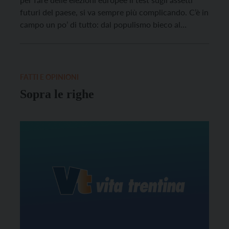
futuri del paese, si va sempre più complicando. C’è in
campo un po’ di tutto: dal populismo bieco al
radicalismo cieco, dal riformismo approssimativo al
gioco parlamentare spregiudicato. Vediamo di
raccapezzarsi in questo bailamme. Il populismo ha
ormai i due […]
FATTI E OPINIONI
Sopra le righe