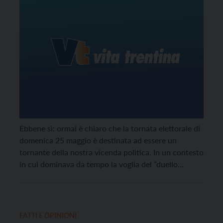
Ebbene sì: ormai è chiaro che la tornata elettorale di
domenica 25 maggio è destinata ad essere un
tornante della nostra vicenda politica. In un contesto
in cui dominava da tempo la voglia del “duello
elettorale” era difficile evitare che la prima occasione
buona si trasformasse nella realizzazione di
quell’attesa. Inutile chiedersi se è un […]
FATTI E OPINIONI