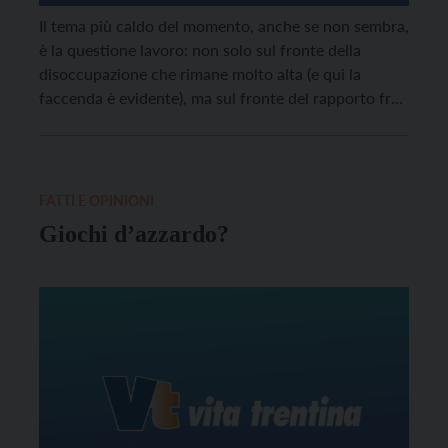
Il tema più caldo del momento, anche se non sembra,
è la questione lavoro: non solo sul fronte della
disoccupazione che rimane molto alta (e qui la
faccenda è evidente), ma sul fronte del rapporto fra
il governo e i sindacati. E’ un terreno sul quale Renzi
ha scelto di rompere, perché ha il fiuto […]
FATTI E OPINIONI
Giochi d’azzardo?