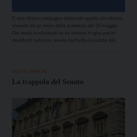
E’ una strana campagna elettorale quella che stiamo
vivendo ad un mese dalla scadenza del 25 maggio.
Dei mezzi tradizionali se ne vedono in giro pochi:
manifesti rarissimi, niente buchette inondate dei
mitici “santini” (i foglietti di propaganda dei singoli
candidati – eppure si vota con le preferenze),
pubblicità televisiva per ora quasi inesistente. E […]
FATTI E OPINIONI
La trappola del Senato