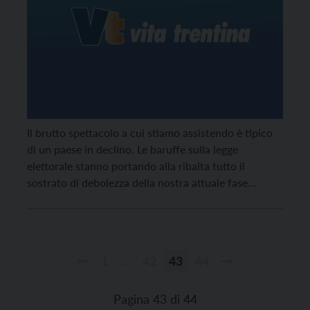
Il brutto spettacolo a cui stiamo assistendo è tipico
di un paese in declino. Le baruffe sulla legge
elettorale stanno portando alla ribalta tutto il
sostrato di debolezza della nostra attuale fase
politica. Lasciamo perdere riprove scontate come la
nullità politica dei grillini, che su un tema così
delicato non sanno esprimere che banalità da […]
1
…
42
43
44
Paginazione
degli
Pagina 43 di 44
articoli