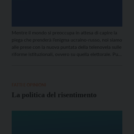
Mentre il mondo si preoccupa in attesa di capire la
piega che prenderà l’enigma ucraino-russo, noi siamo
alle prese con la nuova puntata della telenovela sulle
riforme istituzionali, ovvero su quella elettorale. Può
sembrare un enigma di minore portata, ma per il
nostro paese non si tratta di una piccola cosa.
Soprattutto perché stiamo sempre […]
FATTI E OPINIONI
La politica del risentimento