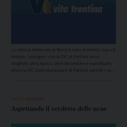
La vittoria elettorale di Renzi è stata brillante, non c’è
dubbio. I paragoni con la DC di Fanfani sono
sbagliati: altra epoca, altre dinamiche e soprattutto
allora la DC poté sbarazzarsi di Fanfani perché i voti
erano del partito e non del suo segretario (e mai
leader), il che non è nel caso di Renzi. […]
FATTI E OPINIONI
Aspettando il verdetto delle urne